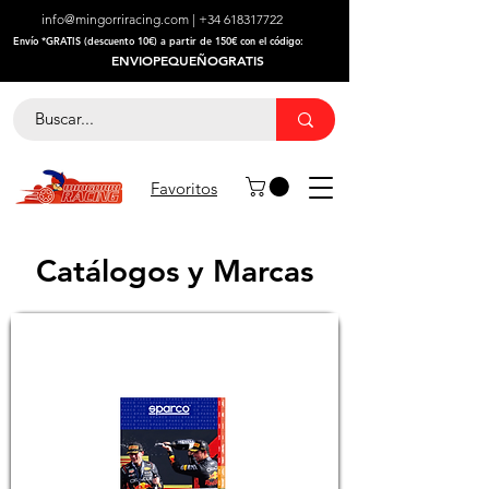
info@mingorriracing.com
|
+34 618317722
​Envío *GRATIS (descuento 10€) a partir de 150€ con el código:
ENVIOPEQUEÑOGRATIS
Favoritos
Catálogos y Marcas