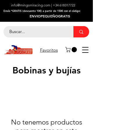
info@mingorriracing.com
|
+34 618317722
​Envío *GRATIS (descuento 10€) a partir de 150€ con el código:
ENVIOPEQUEÑOGRATIS
Favoritos
Bobinas y bujías
No tenemos productos