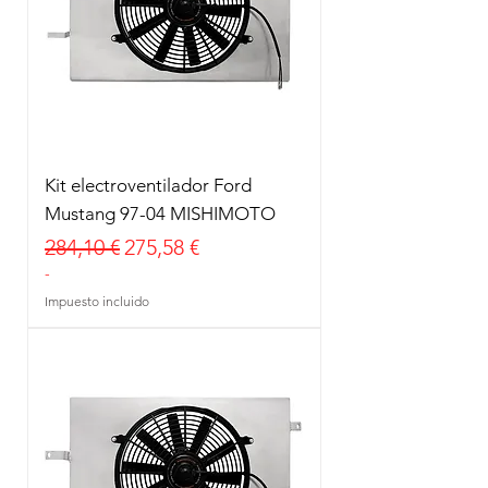
Kit electroventilador Ford
Mustang 97-04 MISHIMOTO
Precio
Precio de oferta
284,10 €
275,58 €
-
Impuesto incluido