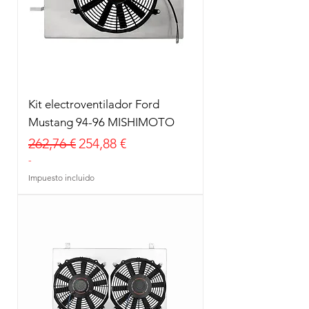
Kit electroventilador Ford
Mustang 94-96 MISHIMOTO
Precio
Precio de oferta
262,76 €
254,88 €
-
Impuesto incluido