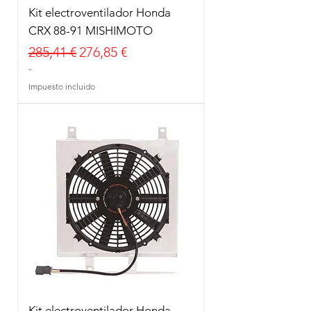
Kit electroventilador Honda
CRX 88-91 MISHIMOTO
Precio
Precio de oferta
285,41 €
276,85 €
-
Impuesto incluido
Kit electroventilador Honda