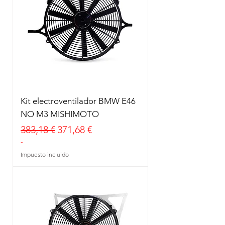
Kit electroventilador BMW E46
NO M3 MISHIMOTO
Precio
Precio de oferta
383,18 €
371,68 €
-
Impuesto incluido