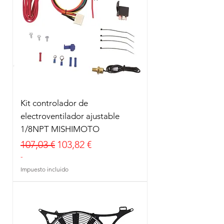
Kit controlador de
electroventilador ajustable
1/8NPT MISHIMOTO
Precio
Precio de oferta
107,03 €
103,82 €
-
Impuesto incluido