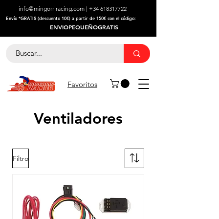
info@mingorriracing.com
|
+34 618317722
​Envío *GRATIS (descuento 10€) a partir de 150€ con el código:
ENVIOPEQUEÑOGRATIS
Favoritos
Ventiladores
Filtro