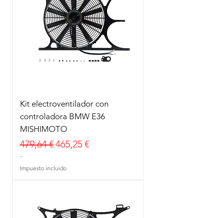
Kit electroventilador con
controladora BMW E36
MISHIMOTO
Precio
Precio de oferta
479,64 €
465,25 €
-
Impuesto incluido