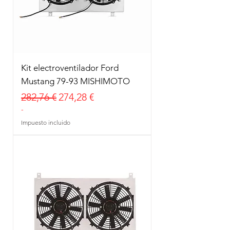
Kit electroventilador Ford
Mustang 79-93 MISHIMOTO
Precio
Precio de oferta
282,76 €
274,28 €
-
Impuesto incluido