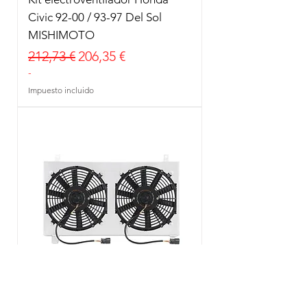
Civic 92-00 / 93-97 Del Sol
MISHIMOTO
Precio
Precio de oferta
212,73 €
206,35 €
-
Impuesto incluido