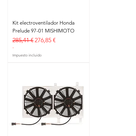
Kit electroventilador Honda
Prelude 97-01 MISHIMOTO
Precio
Precio de oferta
285,41 €
276,85 €
-
Impuesto incluido