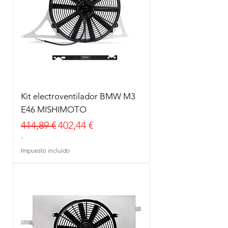
Kit electroventilador BMW M3
E46 MISHIMOTO
Precio
Precio de oferta
414,89 €
402,44 €
-
Impuesto incluido