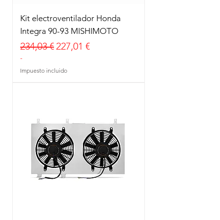
Kit electroventilador Honda
Integra 90-93 MISHIMOTO
Precio
Precio de oferta
234,03 €
227,01 €
-
Impuesto incluido