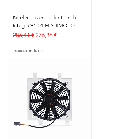
Kit electroventilador Honda
Integra 94-01 MISHIMOTO
Precio
Precio de oferta
285,41 €
276,85 €
-
Impuesto incluido