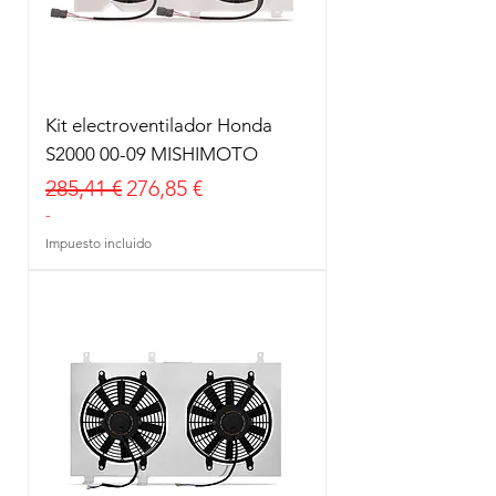
Kit electroventilador Honda
S2000 00-09 MISHIMOTO
Precio
Precio de oferta
285,41 €
276,85 €
-
Impuesto incluido