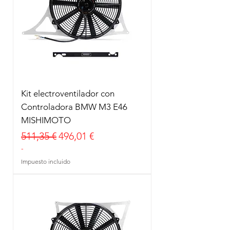
Kit electroventilador con
Controladora BMW M3 E46
MISHIMOTO
Precio
Precio de oferta
511,35 €
496,01 €
-
Impuesto incluido