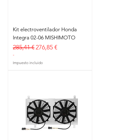
Kit electroventilador Honda
Integra 02-06 MISHIMOTO
Precio
Precio de oferta
285,41 €
276,85 €
-
Impuesto incluido