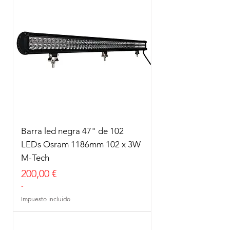
Barra led negra 47" de 102
LEDs Osram 1186mm 102 x 3W
M-Tech
Precio
200,00 €
-
Impuesto incluido