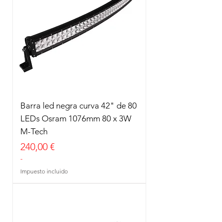
Barra led negra curva 42" de 80
LEDs Osram 1076mm 80 x 3W
M-Tech
Precio
240,00 €
-
Impuesto incluido