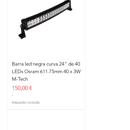
Barra led negra curva 24" de 40
LEDs Osram 611.75mm 40 x 3W
M-Tech
Precio
150,00 €
-
Impuesto incluido