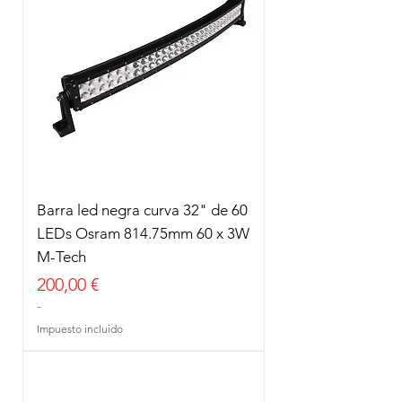
Barra led negra curva 32" de 60
LEDs Osram 814.75mm 60 x 3W
M-Tech
Precio
200,00 €
-
Impuesto incluido