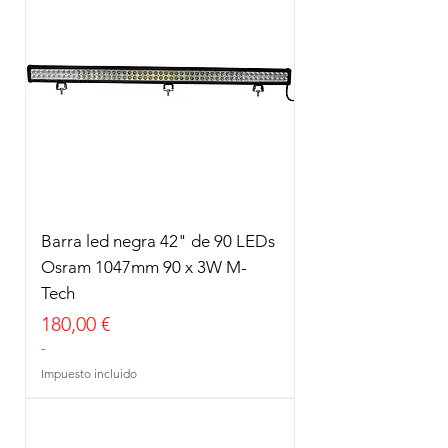
Barra led negra 42" de 90 LEDs
Osram 1047mm 90 x 3W M-
Tech
Precio
180,00 €
-
Impuesto incluido