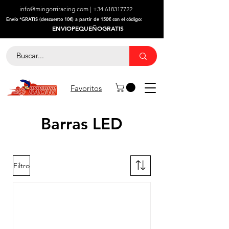
info@mingorriracing.com
|
+34 618317722
​Envío *GRATIS (descuento 10€) a partir de 150€ con el código:
ENVIOPEQUEÑOGRATIS
Favoritos
Barras LED
Filtro