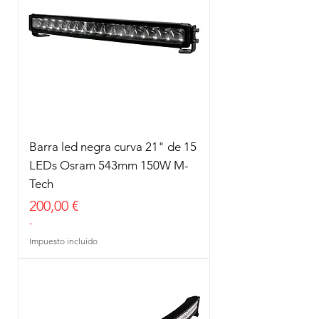
Barra led negra curva 21" de 15
LEDs Osram 543mm 150W M-
Tech
Precio
200,00 €
-
Impuesto incluido