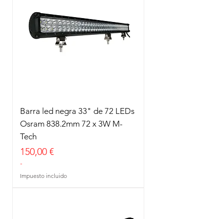
Barra led negra 33" de 72 LEDs
Osram 838.2mm 72 x 3W M-
Tech
Precio
150,00 €
-
Impuesto incluido