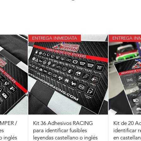
ENTREGA INMEDIATA
ENTREGA IN
AMPER /
Kit 36 Adhesivos RACING
Kit de 20 A
es
para identificar fusibles
identificar 
o inglés
leyendas castellano o inglés
en castellan