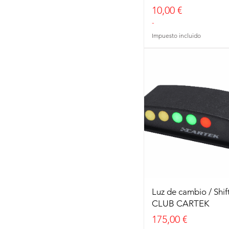
Mingorri Racing
Precio
10,00 €
-
Impuesto incluido
Luz de cambio / Shift
CLUB CARTEK
Precio
175,00 €