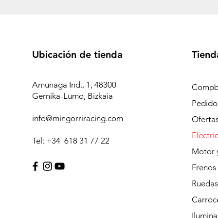
Ubicación de tienda
Tiend
Amunaga Ind., 1, 48300
Compb
Gernika-Lumo, Bizkaia
Pedidos
info@mingorriracing.com
Oferta
Electri
Tel: +34 618 31 77 22
Motor 
Frenos
Ruedas
Carroc
Ilumina