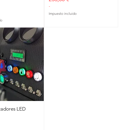
-
Impuesto incluido
do
icadores LED