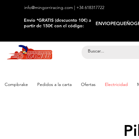
info@mingorriracing.com
| +34 618317722
​Envío *GRATIS (descuento 10€) a
ENVIOPEQUEÑOGR
partir de 150€ con el código:
Compbrake
Pedidos a la carta
Ofertas
Electricidad
Pi