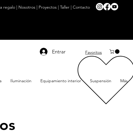
ta regalo
|
Nosotros
|
Proyectos
|
Taller
|
Contacto
Entrar
Favoritos
a
Iluminación
Equipamiento interior
Suspensión
Más
vos