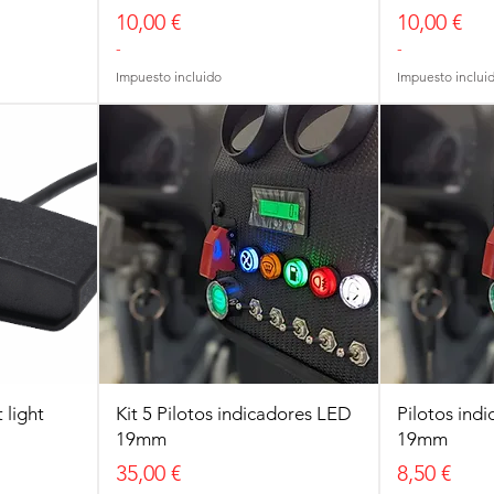
Precio
Precio
10,00 €
10,00 €
-
-
Impuesto incluido
Impuesto inclui
 light
Kit 5 Pilotos indicadores LED
Pilotos ind
19mm
19mm
Precio
Precio
35,00 €
8,50 €