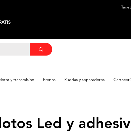
Tarje
ATIS
Motor y transmisión
Frenos
Ruedas y separadores
Carrocerí
lotos Led y adhesi