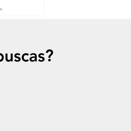
do
buscas?