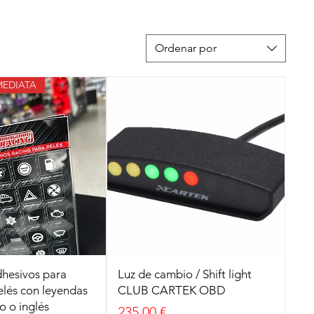
Ordenar por
MEDIATA
dhesivos para
Luz de cambio / Shift light
relés con leyendas
CLUB CARTEK OBD
o o inglés
Precio
235,00 €