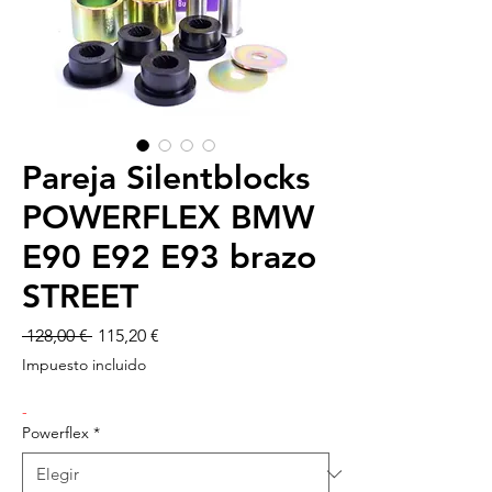
Pareja Silentblocks
POWERFLEX BMW
E90 E92 E93 brazo
STREET
Precio
Precio
 128,00 € 
115,20 €
de
Impuesto incluido
oferta
-
Powerflex
*