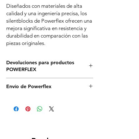
Diseñados con materiales de alta
calidad y una ingeniería precisa, los
silentblocks de Powerflex ofrecen una
mejora significativa en resistencia y
durabilidad en comparación con las
piezas originales.
Devoluciones para productos
POWERFLEX
Asegurate de que éste es el silenblock que
Envío de Powerflex
necesitas para tu vehículo, si tienes dudas,
llámanos o escríbenos sin compromiso. Si
Es posible que no dispongamos de todos
necesitas cambiarlos asegurate de no abrir
los silentblock de powerflex en stock en
la caja y que se mantenga en perfectas
nuestro almacén. De ser así serán enviados
condiciones y deberás correr a cargo de
directamente desde el proveedor en un
ambos gastos de envío.
plazo aproximado de 2 días.