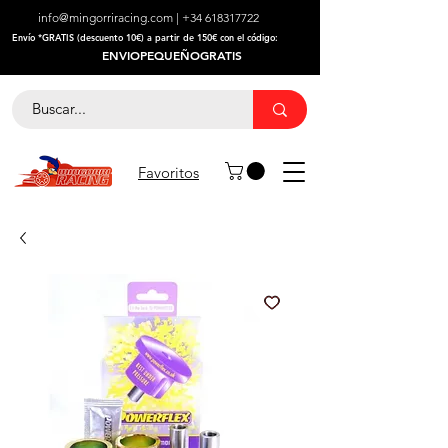
info@mingorriracing.com
|
+34 618317722
​Envío *GRATIS (descuento 10€) a partir de 150€ con el código:
ENVIOPEQUEÑOGRATIS
Favoritos