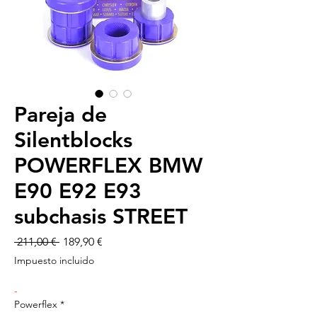
Pareja de
Silentblocks
POWERFLEX BMW
E90 E92 E93
subchasis STREET
Precio
Precio
 211,00 € 
189,90 €
de
Impuesto incluido
oferta
-
Powerflex
*