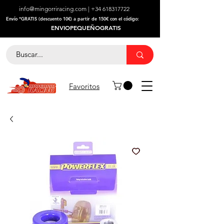
info@mingorriracing.com
|
+34 618317722
​Envío *GRATIS (descuento 10€) a partir de 150€ con el código:
ENVIOPEQUEÑOGRATIS
Favoritos