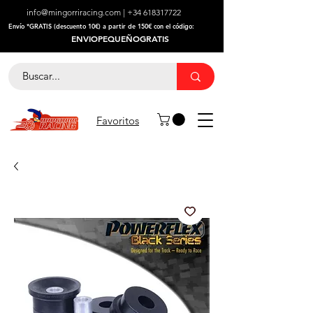
info@mingorriracing.com
|
+34 618317722
​Envío *GRATIS (descuento 10€) a partir de 150€ con el código:
ENVIOPEQUEÑOGRATIS
Favoritos