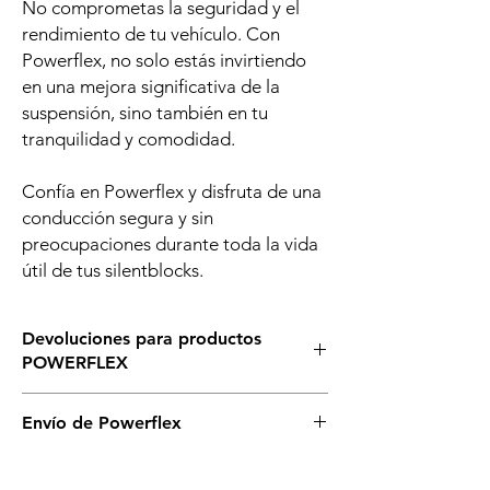
No comprometas la seguridad y el
rendimiento de tu vehículo. Con
Powerflex, no solo estás invirtiendo
en una mejora significativa de la
suspensión, sino también en tu
tranquilidad y comodidad.
Confía en Powerflex y disfruta de una
conducción segura y sin
preocupaciones durante toda la vida
útil de tus silentblocks.
Devoluciones para productos
POWERFLEX
Asegurate de que éste es el silenblock que
Envío de Powerflex
necesitas para tu vehículo, si tienes dudas,
llámanos o escríbenos sin compromiso. Si
Es posible que no dispongamos de todos
necesitas cambiarlos asegurate de no abrir
los silentblock de powerflex en stock en