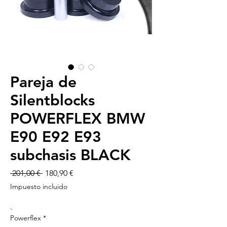
Pareja de
Silentblocks
POWERFLEX BMW
E90 E92 E93
subchasis BLACK
Precio
Precio
 201,00 € 
180,90 €
de
Impuesto incluido
oferta
-
Powerflex
*