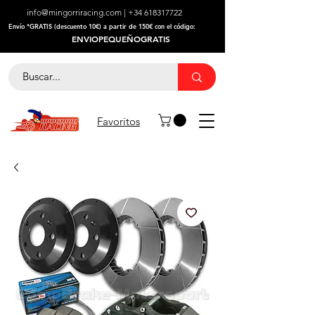
info@mingorriracing.com
|
+34 618317722
​Envío *GRATIS (descuento 10€) a partir de 150€ con el código:
ENVIOPEQUEÑOGRATIS
Favoritos