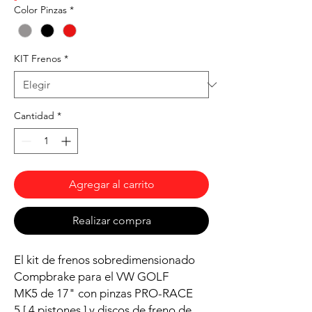
Color Pinzas
*
KIT Frenos
*
Cantidad
*
Agregar al carrito
Realizar compra
El kit de frenos sobredimensionado
Compbrake para el VW GOLF
MK5 de 17" con pinzas PRO-RACE
5 [ 4 pistones ] y discos de freno de