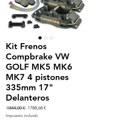
Kit Frenos
Compbrake VW
GOLF MK5 MK6
MK7 4 pistones
335mm 17"
Delanteros
Precio
Precio
 1844,00 € 
1788,68 €
de
Impuesto incluido
oferta
-