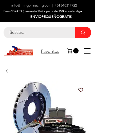
info@mingorriracing.com
|
+34 618317722
​Envío *GRATIS (descuento 10€) a partir de 150€ con el código:
ENVIOPEQUEÑOGRATIS
Favoritos