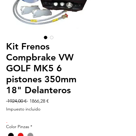
Kit Frenos
Compbrake VW
GOLF MK5 6
pistones 350mm
18" Delanteros
Precio
Precio
 1924,00 € 
1866,28 €
de
Impuesto incluido
oferta
-
Color Pinzas
*