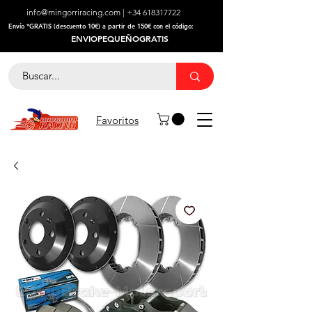
info@mingorriracing.com
|
+34 618317722
​Envío *GRATIS (descuento 10€) a partir de 150€ con el código:
ENVIOPEQUEÑOGRATIS
Favoritos