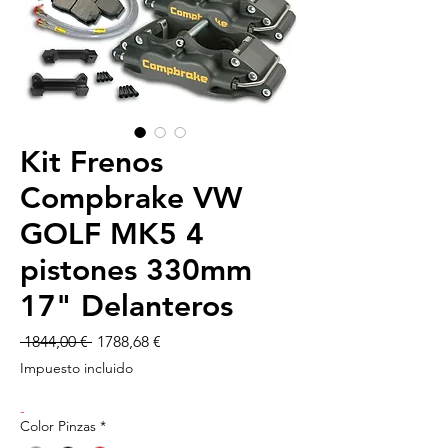
Kit Frenos
Compbrake VW
GOLF MK5 4
pistones 330mm
17" Delanteros
Precio
Precio
 1844,00 € 
1788,68 €
de
Impuesto incluido
oferta
-
Color Pinzas
*