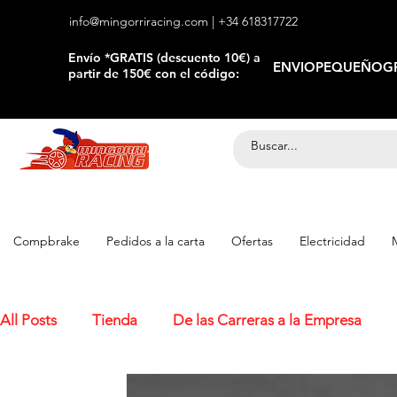
info@mingorriracing.com
| +34 618317722
​Envío *GRATIS (descuento 10€) a
ENVIOPEQUEÑOGR
partir de 150€ con el código:
Compbrake
Pedidos a la carta
Ofertas
Electricidad
All Posts
Tienda
De las Carreras a la Empresa
Nuevos productos y marcas
Compartiendo nuestr