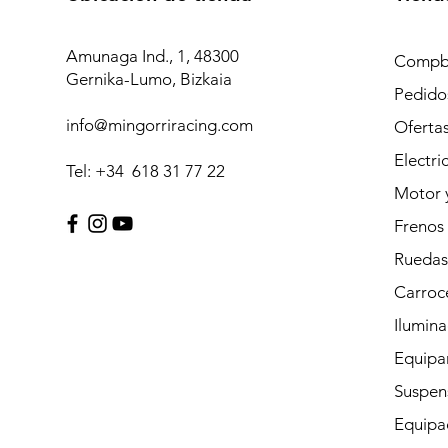
Amunaga Ind., 1, 48300
Compb
Gernika-Lumo, Bizkaia
Pedidos
info@mingorriracing.com
Oferta
Electri
Tel: +34 618 31 77 22
Motor 
Frenos
Ruedas
Carroc
Ilumina
Equipam
Suspen
Equipac