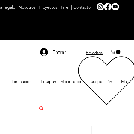
ta regalo
|
Nosotros
|
Proyectos
|
Taller
|
Contacto
Entrar
Favoritos
a
Iluminación
Equipamiento interior
Suspensión
Más