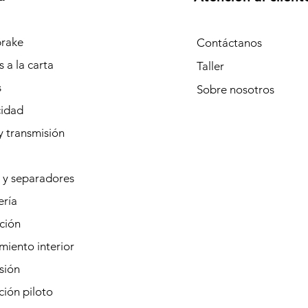
rake
Contáctanos
 a la carta
Taller
s
Sobre
nosotros
cidad
y transmisión
 y separadores
ería
ción
iento interior
sión
ión piloto