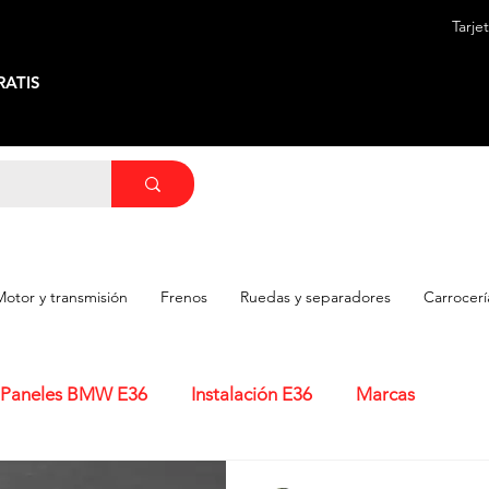
Tarje
ATIS
Motor y transmisión
Frenos
Ruedas y separadores
Carrocerí
Paneles BMW E36
Instalación E36
Marcas
os conocimientos