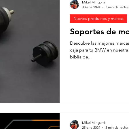
Mikel Mingorri
30 ene 2024
3 min de lectur
Nuevos productos y marcas
Soportes de mo
Descubre las mejores marcas
caja para tu BMW en nuestra 
biblia de...
Mikel Mingorri
25 ene 2024
5 min de lectur