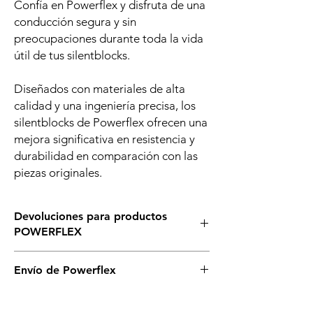
Confía en Powerflex y disfruta de una
conducción segura y sin
preocupaciones durante toda la vida
útil de tus silentblocks.
Diseñados con materiales de alta
calidad y una ingeniería precisa, los
silentblocks de Powerflex ofrecen una
mejora significativa en resistencia y
durabilidad en comparación con las
piezas originales.
Devoluciones para productos
POWERFLEX
Asegurate de que éste es el silenblock que
Envío de Powerflex
necesitas para tu vehículo, si tienes dudas,
llámanos o escríbenos sin compromiso. Si
Es posible que no dispongamos de todos
necesitas cambiarlos asegurate de no abrir
los silentblock de powerflex en stock en