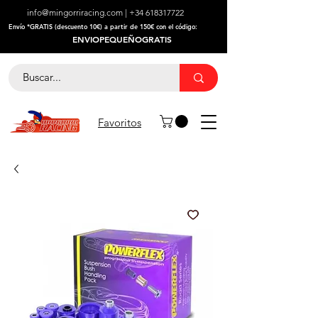
info@mingorriracing.com
|
+34 618317722
​Envío *GRATIS (descuento 10€) a partir de 150€ con el código:
ENVIOPEQUEÑOGRATIS
Favoritos