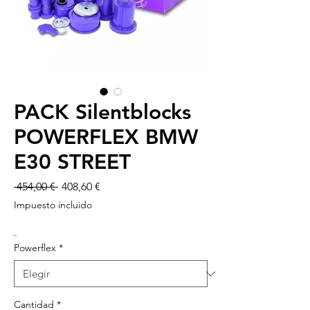
PACK Silentblocks
POWERFLEX BMW
E30 STREET
Precio
Precio
 454,00 € 
408,60 €
de
Impuesto incluido
oferta
-
Powerflex
*
Cantidad
*