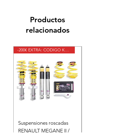
plazo aproximado de 2 días.
Productos
relacionados
-200€ EXTRA: CODIGO KWV2
Suspensiones roscadas
Suspensiones roscad
RENAULT MEGANE II /
RENAULT MEGANE II