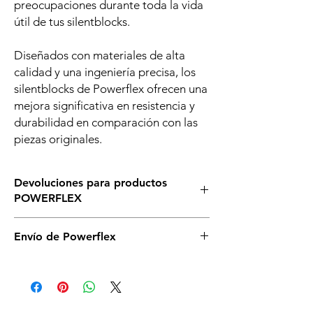
preocupaciones durante toda la vida
útil de tus silentblocks.
Diseñados con materiales de alta
calidad y una ingeniería precisa, los
silentblocks de Powerflex ofrecen una
mejora significativa en resistencia y
durabilidad en comparación con las
piezas originales.
Devoluciones para productos
POWERFLEX
Asegurate de que éste es el silenblock que
Envío de Powerflex
necesitas para tu vehículo, si tienes dudas,
llámanos o escríbenos sin compromiso. Si
Es posible que no dispongamos de todos
necesitas cambiarlos asegurate de no abrir
los silentblock de powerflex en stock en
la caja y que se mantenga en perfectas
nuestro almacén. De ser así serán enviados
condiciones y deberás correr a cargo de
directamente desde el proveedor en un
ambos gastos de envío.