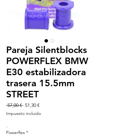
Pareja Silentblocks
POWERFLEX BMW
E30 estabilizadora
trasera 15.5mm
STREET
Precio
Precio
 57,00 € 
51,30 €
de
Impuesto incluido
oferta
-
Powerflex
*