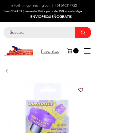
info@mingorriracing.com
|
+34 618317722
​Envío *GRATIS (descuento 10€) a partir de 150€ con el código:
ENVIOPEQUEÑOGRATIS
Favoritos