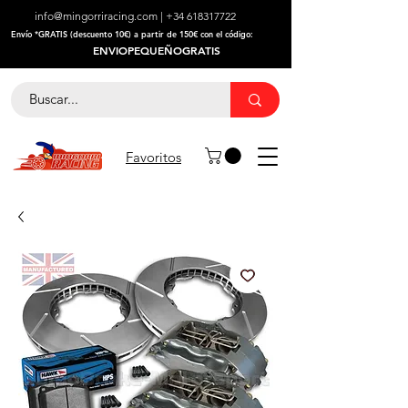
info@mingorriracing.com
|
+34 618317722
​Envío *GRATIS (descuento 10€) a partir de 150€ con el código:
ENVIOPEQUEÑOGRATIS
Favoritos