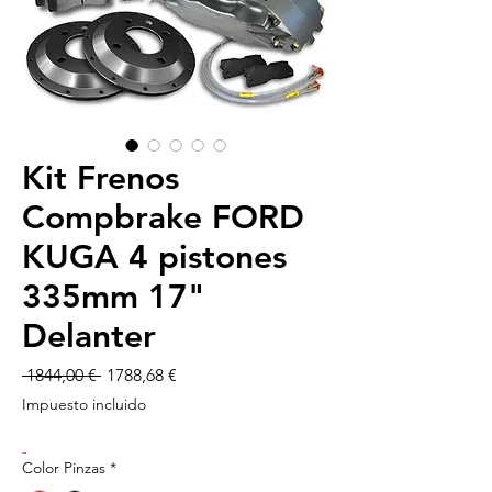
Kit Frenos
Compbrake FORD
KUGA 4 pistones
335mm 17"
Delanter
Precio
Precio
 1844,00 € 
1788,68 €
de
Impuesto incluido
oferta
-
Color Pinzas
*