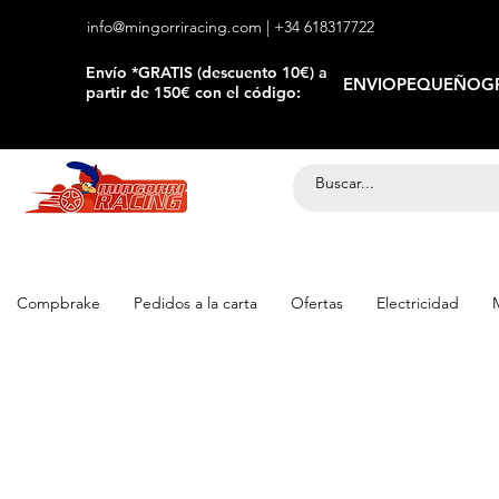
info@mingorriracing.com
| +34 618317722
​Envío *GRATIS (descuento 10€) a
ENVIOPEQUEÑOGR
partir de 150€ con el código:
Compbrake
Pedidos a la carta
Ofertas
Electricidad