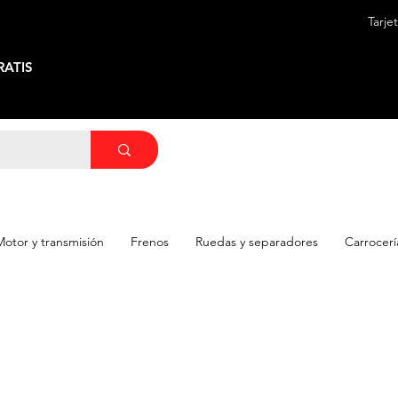
Tarje
ATIS
Motor y transmisión
Frenos
Ruedas y separadores
Carrocerí