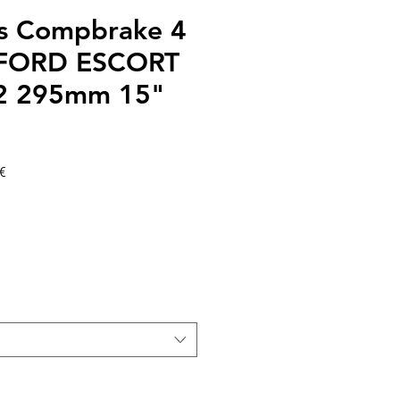
os Compbrake 4
 FORD ESCORT
 295mm 15"
Precio
€
de
oferta