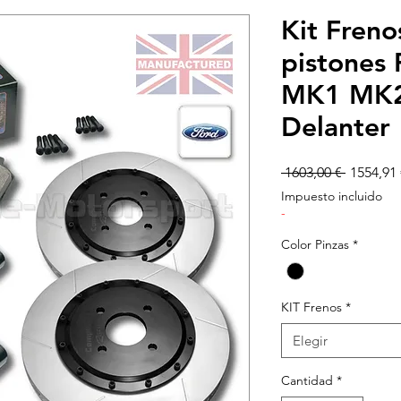
Kit Fren
pistones
MK1 MK2
Delanter
Precio
 1603,00 € 
1554,91 
Impuesto incluido
-
Color Pinzas
*
KIT Frenos
*
Elegir
Cantidad
*