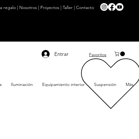
ta regalo
|
Nosotros
|
Proyectos
|
Taller
|
Contacto
Entrar
Favoritos
a
Iluminación
Equipamiento interior
Suspensión
Más