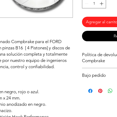
Agregar al carrit
R
sionado Compbrake para el FORD
nzas B16 [ 4 Pistones] y discos de
na solución completa y totalmente
Política de devol
 por nuestro equipo de ingenieros
Compbrake
ncia, control y confiabilidad.
Al ser un producto b
Bajo pedido
importante asegurart
que necesitas para tu
Este producto solo es
dudas ya que no podr
plazo de entrega es
n negro, rojo o azul.
o lo intentes montar 
Realiza tu pedido aho
m x 24 mm.
antes posible y poder
inio anodizado en negro.
lo pierdas!
macizo.
etición Hawk Performance.