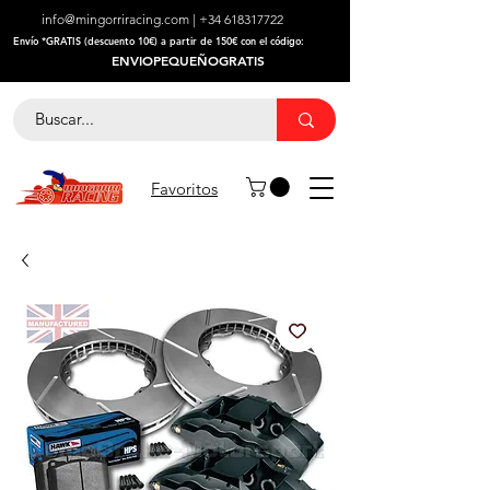
info@mingorriracing.com
|
+34 618317722
​Envío *GRATIS (descuento 10€) a partir de 150€ con el código:
ENVIOPEQUEÑOGRATIS
Favoritos