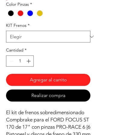
Color Pinzas
*
KIT Frenos
*
Cantidad
*
Agregar al carrito
Realizar compra
El kit de frenos sobredimensionado
Compbrake para el FORD FOCUS ST
170 de 17" con pinzas PRO-RACE 6 [6
Pistones] y discos de freno de 330 mm