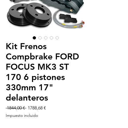
Kit Frenos
Compbrake FORD
FOCUS MK3 ST
170 6 pistones
330mm 17"
delanteros
Precio
Precio
 1844,00 € 
1788,68 €
de
Impuesto incluido
oferta
-