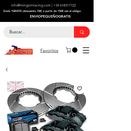
info@mingorriracing.com
|
+34 618317722
​Envío *GRATIS (descuento 10€) a partir de 150€ con el código:
ENVIOPEQUEÑOGRATIS
Favoritos