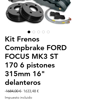
Kit Frenos
Compbrake FORD
FOCUS MK3 ST
170 6 pistones
315mm 16"
delanteros
Precio
Precio
 1684,00 € 
1633,48 €
de
Impuesto incluido
oferta
-