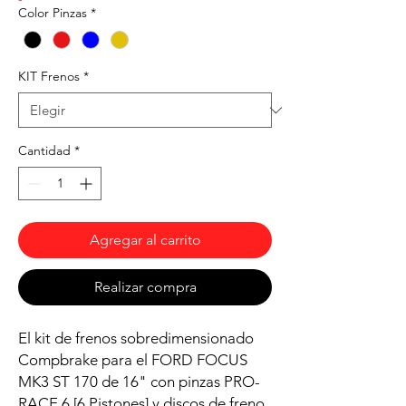
Color Pinzas
*
KIT Frenos
*
Cantidad
*
Agregar al carrito
Realizar compra
El kit de frenos sobredimensionado
Compbrake para el FORD FOCUS
MK3 ST 170 de 16" con pinzas PRO-
RACE 6 [6 Pistones] y discos de freno