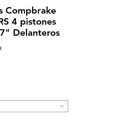
os Compbrake
RS 4 pistones
" Delanteros
Precio
€
de
oferta