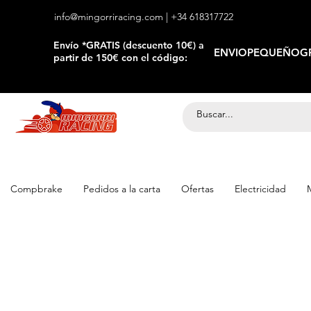
info@mingorriracing.com
| +34 618317722
​Envío *GRATIS (descuento 10€) a
ENVIOPEQUEÑOGR
partir de 150€ con el código:
Compbrake
Pedidos a la carta
Ofertas
Electricidad