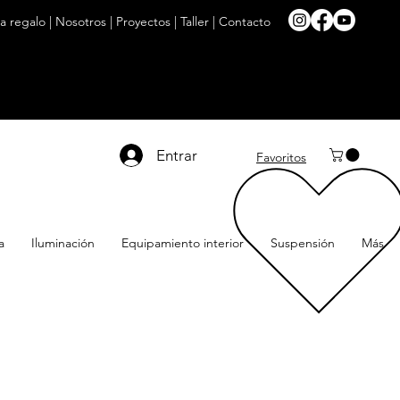
ta regalo
|
Nosotros
|
Proyectos
|
Taller
|
Contacto
Entrar
Favoritos
a
Iluminación
Equipamiento interior
Suspensión
Más