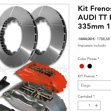
Kit Fren
AUDI TT 
335mm 17
Precio
 1844,00 € 
1788,68 
Impuesto incluido
-
Color Pinzas
*
KIT Frenos
*
Elegir
Cantidad
*