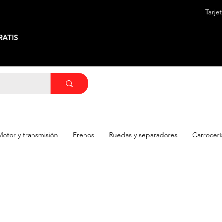
Tarje
ATIS
Motor y transmisión
Frenos
Ruedas y separadores
Carrocerí