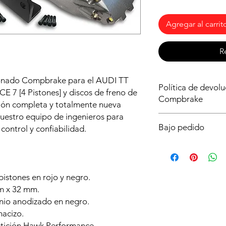
Agregar al carrit
R
sionado Compbrake para el AUDI TT
Política de devol
 7 [4 Pistones] y discos de freno de
Compbrake
ión completa y totalmente nueva
uestro equipo de ingenieros para
Al ser un producto b
Bajo pedido
control y confiabilidad.
importante asegurart
que necesitas para tu
Este producto solo es
dudas ya que no podr
plazo de entrega es
o lo intentes montar 
Realiza tu pedido aho
istones en rojo y negro.
antes posible y poder
m x 32 mm.
lo pierdas!
inio anodizado en negro.
macizo.
etición Hawk Performance.