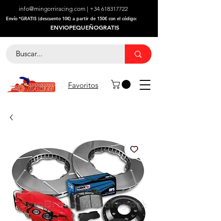
info@mingorriracing.com
|
+34 618317722
​Envío *GRATIS (descuento 10€) a partir de 150€ con el código:
ENVIOPEQUEÑOGRATIS
Favoritos