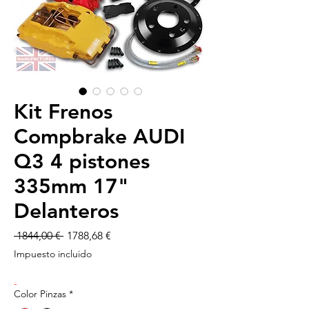
Kit Frenos
Compbrake AUDI
Q3 4 pistones
335mm 17"
Delanteros
Precio
Precio
 1844,00 € 
1788,68 €
de
Impuesto incluido
oferta
-
Color Pinzas
*