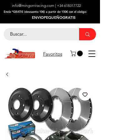
info@mingorriracing.com
|
+34 618317722
​Envío *GRATIS (descuento 10€) a partir de 150€ con el código:
ENVIOPEQUEÑOGRATIS
Favoritos