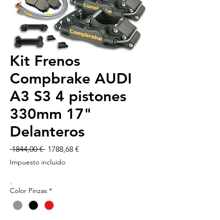
Kit Frenos
Compbrake AUDI
A3 S3 4 pistones
330mm 17"
Delanteros
Precio
Precio
 1844,00 € 
1788,68 €
de
Impuesto incluido
oferta
-
Color Pinzas
*