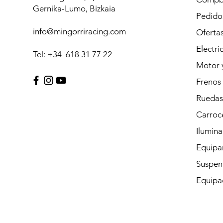
Gernika-Lumo, Bizkaia
Pedidos
info@mingorriracing.com
Oferta
Electri
Tel: +34 618 31 77 22
Motor 
Frenos
Ruedas
Carroc
Ilumina
Equipam
Suspen
Equipac