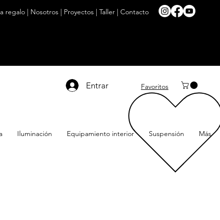
ta regalo
|
Nosotros
|
Proyectos
|
Taller
|
Contacto
Entrar
Favoritos
a
Iluminación
Equipamiento interior
Suspensión
Más