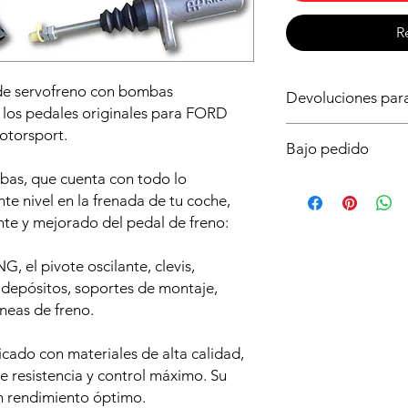
R
 de servofreno con bombas
Devoluciones pa
los pedales originales para FORD
Al ser un producto b
torsport.
Bajo pedido
importante asegurart
necesitas para tu vehí
mbas, que cuenta con todo lo
Este producto solo es
dudas ya que no podr
nte nivel en la frenada de tu coche,
plazo de entrega es
o lo intentes montar 
te y mejorado del pedal de freno:
Realiza tu pedido aho
Fijate en la forma de
antes posible y poder
asegurarte de la ros
lo pierdas!
, el pivote oscilante, clevis,
o, depósitos, soportes de montaje,
neas de freno.
icado con materiales de alta calidad,
ce resistencia y control máximo. Su
n rendimiento óptimo.