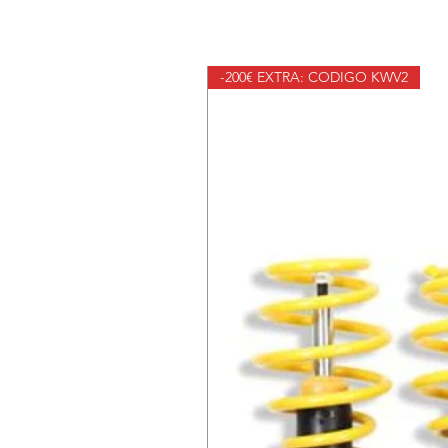
-200€ EXTRA: CODIGO KWV2