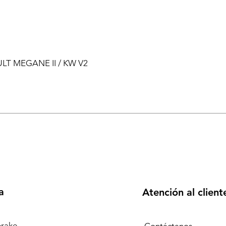
ULT MEGANE II / KW V2
a
Atención al client
rake