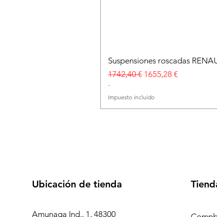
Suspensiones roscadas RENA
Precio
Precio de oferta
1742,40 €
1655,28 €
-
Impuesto incluido
Ubicación de tienda
Tiend
Amunaga Ind., 1, 48300
Compb