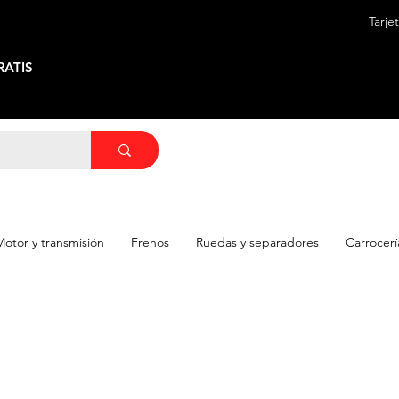
Tarje
ATIS
Motor y transmisión
Frenos
Ruedas y separadores
Carrocerí