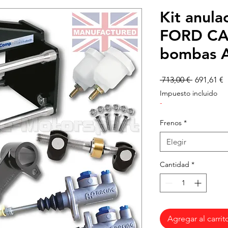
Kit anula
FORD CA
bombas 
Precio
P
 713,00 € 
691,61 €
d
Impuesto incluido
o
-
Frenos
*
Elegir
Cantidad
*
Agregar al carrit