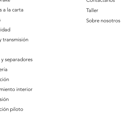
Contáctanos
 a la carta
Taller
s
Sobre
nosotros
cidad
y transmisión
 y separadores
ería
ción
iento interior
sión
ión piloto