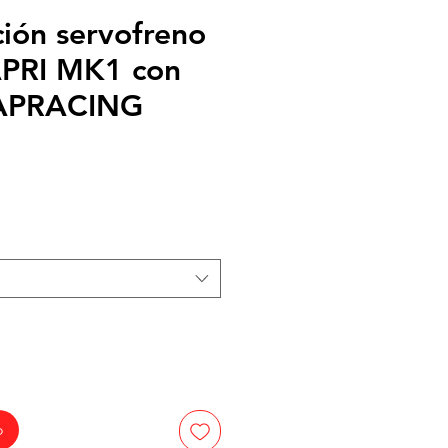
ción servofreno
PRI MK1 con
APRACING
recio
e
ferta
o