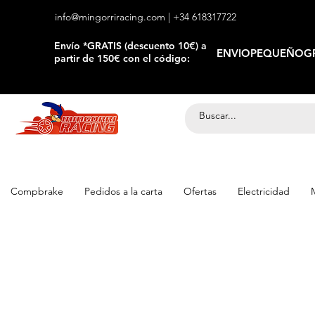
info@mingorriracing.com
| +34 618317722
​Envío *GRATIS (descuento 10€) a
ENVIOPEQUEÑOGR
partir de 150€ con el código:
Compbrake
Pedidos a la carta
Ofertas
Electricidad