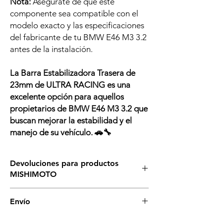
Nota:
Asegúrate de que este
componente sea compatible con el
modelo exacto y las especificaciones
del fabricante de tu BMW E46 M3 3.2
antes de la instalación.
La Barra Estabilizadora Trasera de
23mm de ULTRA RACING es una
excelente opción para aquellos
propietarios de BMW E46 M3 3.2 que
buscan mejorar la estabilidad y el
manejo de su vehículo. 🚗🔧
Devoluciones para productos
MISHIMOTO
Asegurate de que ésta es el producto que
Envío
necesitas para tu vehículo, si tienes dudas,
llámanos o escríbenos sin compromiso. Si
Es posible que dispongamos de stock de