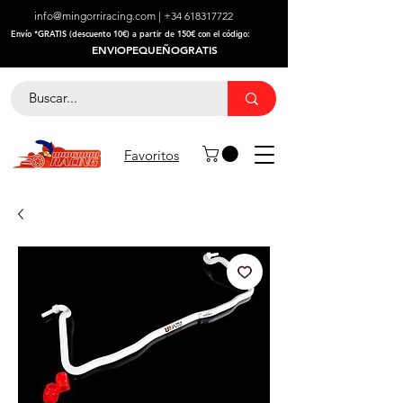
info@mingorriracing.com
|
+34 618317722
​Envío *GRATIS (descuento 10€) a partir de 150€ con el código:
ENVIOPEQUEÑOGRATIS
Favoritos