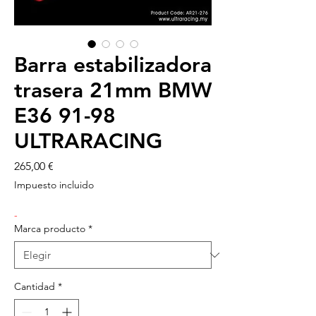
Barra estabilizadora
trasera 21mm BMW
E36 91-98
ULTRARACING
Precio
265,00 €
Impuesto incluido
-
Marca producto
*
Cantidad
*