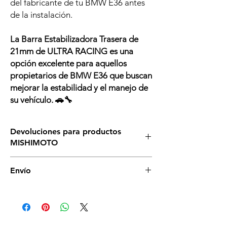
del fabricante de tu BMW E36 antes
de la instalación.
La Barra Estabilizadora Trasera de
21mm de ULTRA RACING es una
opción excelente para aquellos
propietarios de BMW E36 que buscan
mejorar la estabilidad y el manejo de
su vehículo. 🚗🔧
Devoluciones para productos
MISHIMOTO
Asegurate de que ésta es el producto que
Envío
necesitas para tu vehículo, si tienes dudas,
llámanos o escríbenos sin compromiso. Si
Es posible que dispongamos de stock de
necesitas cambiarlos asegurate de no abrir
productos Ultra-racing, sino el plazo de
la caja y que se mantenga en perfectas
entrega habitual es de más de 4 semanas.
condiciones y deberás correr a cargo de
Consúltanos sin compromiso antes de
ambos gastos de envío.