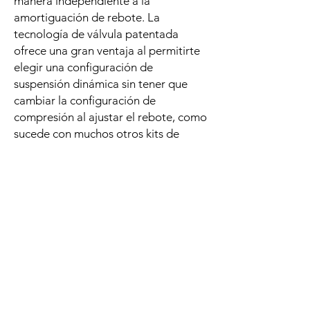
manera independiente a la
amortiguación de rebote. La
tecnología de válvula patentada
ofrece una gran ventaja al permitirte
elegir una configuración de
suspensión dinámica sin tener que
cambiar la configuración de
compresión al ajustar el rebote, como
sucede con muchos otros kits de
suspensión.
El nivel de compresión, parámetros
como la adherencia de los
neumáticos, la estabilidad
direccional, la rigidez, el manejo y
otros pueden verse afectados.
¡Dependiendo de la suspensión KW,
el nivel de compresión incluso se