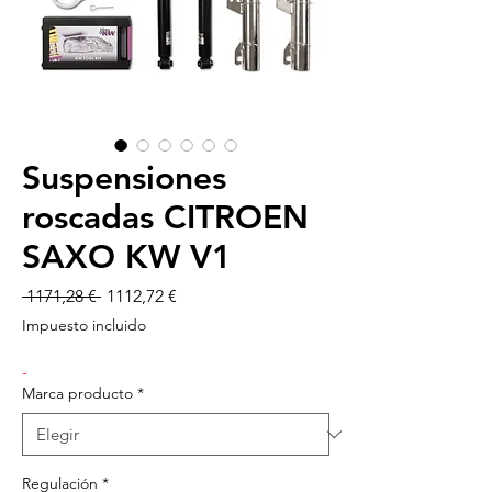
Suspensiones
roscadas CITROEN
SAXO KW V1
Precio
Precio
 1171,28 € 
1112,72 €
de
Impuesto incluido
oferta
-
Marca producto
*
Regulación
*