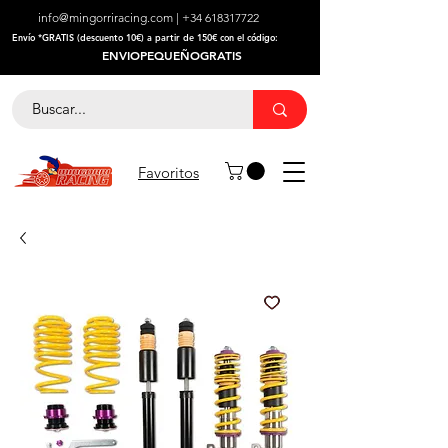
info@mingorriracing.com
|
+34 618317722
​Envío *GRATIS (descuento 10€) a partir de 150€ con el código:
ENVIOPEQUEÑOGRATIS
Favoritos