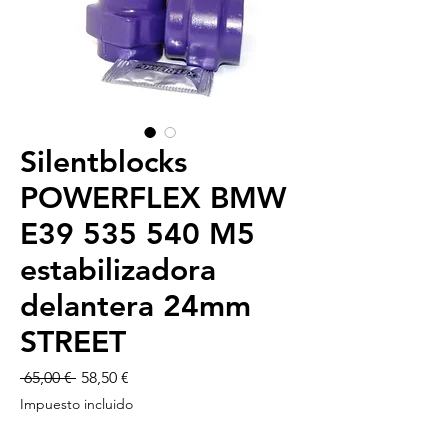
Silentblocks
POWERFLEX BMW
E39 535 540 M5
estabilizadora
delantera 24mm
STREET
Precio
Precio
 65,00 € 
58,50 €
de
Impuesto incluido
oferta
-