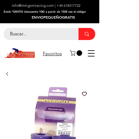
info@mingorriracing.com
|
+34 618317722
​Envío *GRATIS (descuento 10€) a partir de 150€ con el código:
ENVIOPEQUEÑOGRATIS
Favoritos