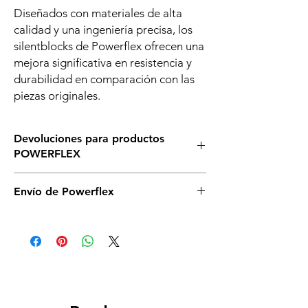
Diseñados con materiales de alta
calidad y una ingeniería precisa, los
silentblocks de Powerflex ofrecen una
mejora significativa en resistencia y
durabilidad en comparación con las
piezas originales.
Devoluciones para productos
POWERFLEX
Asegurate de que éste es el silenblock que
Envío de Powerflex
necesitas para tu vehículo, si tienes dudas,
llámanos o escríbenos sin compromiso. Si
Es posible que no dispongamos de todos
necesitas cambiarlos asegurate de no abrir
los silentblock de powerflex en stock en
la caja y que se mantenga en perfectas
nuestro almacén. De ser así serán enviados
condiciones y deberás correr a cargo de
directamente desde el proveedor en un
ambos gastos de envío.
plazo aproximado de 2 días.