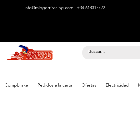
info@mingorriracing.com
| +34 618317722
​Envío *GRATIS (descuento 10€) a
ENVIOPEQUEÑOGR
partir de 150€ con el código:
Compbrake
Pedidos a la carta
Ofertas
Electricidad