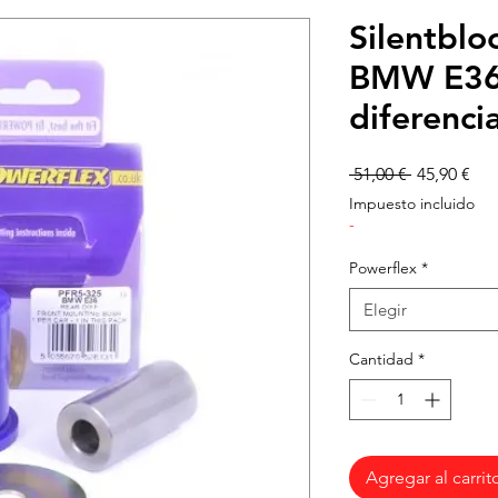
Silentbl
BMW E36 
diferenci
Precio
Pre
 51,00 € 
45,90 €
de
Impuesto incluido
ofe
-
Powerflex
*
Elegir
Cantidad
*
Agregar al carrit