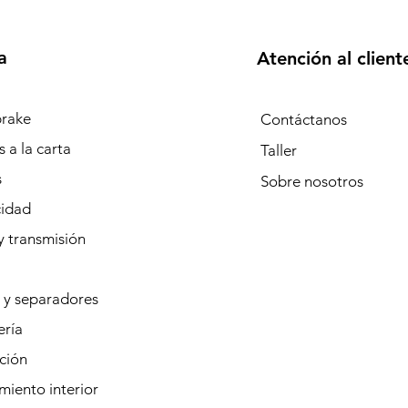
a
Atención al client
rake
Contáctanos
 a la carta
Taller
s
Sobre
nosotros
cidad
y transmisión
 y separadores
ería
ción
iento interior