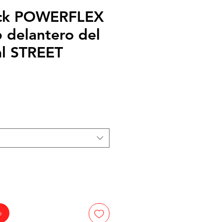
ock POWERFLEX
delantero del
al STREET
cio
rta
o