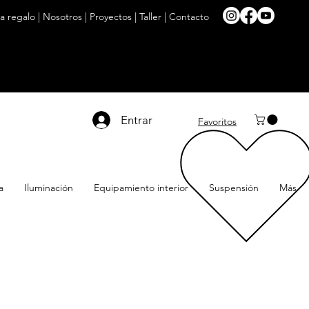
ta regalo
|
Nosotros
|
Proyectos
|
Taller
|
Contacto
Entrar
Favoritos
a
Iluminación
Equipamiento interior
Suspensión
Más