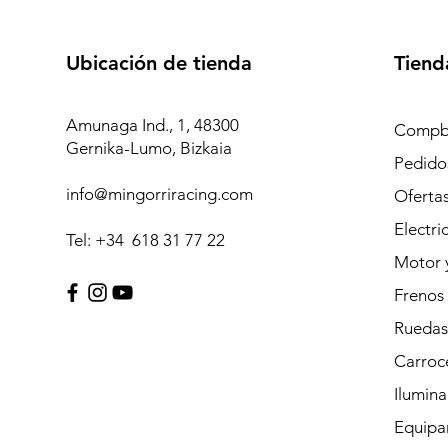
Ubicación de tienda
Tiend
Amunaga Ind., 1, 48300
Compb
Gernika-Lumo, Bizkaia
Pedidos
info@mingorriracing.com
Oferta
Electri
Tel: +34 618 31 77 22
Motor 
Frenos
Ruedas
Carroc
Ilumina
Equipam