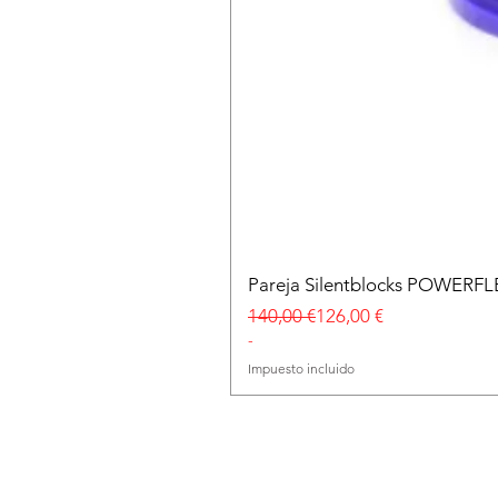
Pareja Silentblocks POWERFL
Precio
Precio de oferta
140,00 €
126,00 €
-
Impuesto incluido