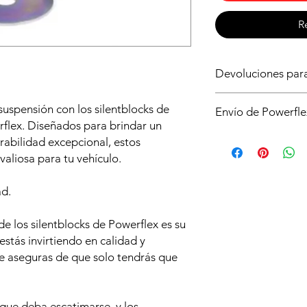
R
Devoluciones pa
Asegurate de que ést
suspensión con los silentblocks de
Envío de Powerfle
para tu vehículo, si 
flex. Diseñados para brindar un
sin compromiso. Si n
Es posible que no di
rabilidad excepcional, estos
no abrir la caja y qu
de powerflex en stoc
condiciones y deberá
valiosa para tu vehículo.
serán enviados dire
de envío.
plazo aproximado de 
ad.
e los silentblocks de Powerflex es su
estás invirtiendo en calidad y
e aseguras de que solo tendrás que
.
 que deba escatimarse, y los