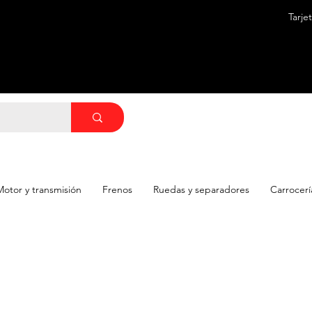
Tarje
ATIS
Motor y transmisión
Frenos
Ruedas y separadores
Carrocerí