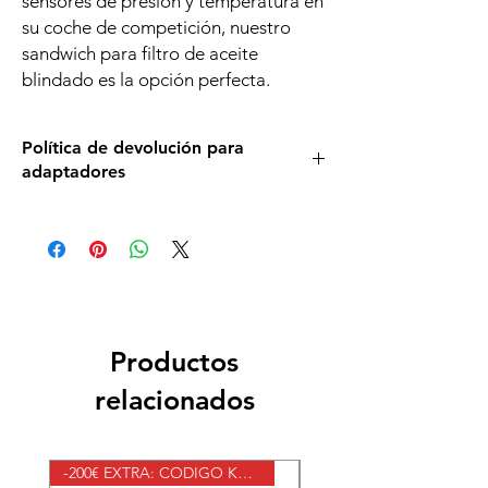
sensores de presión y temperatura en
su coche de competición, nuestro
sandwich para filtro de aceite
blindado es la opción perfecta.
Política de devolución para
adaptadores
Nuestra política de devolución para el
sandwich para filtro de aceite blindado es
que una vez que se saca de la caja o se
manipula, no se puede devolver. Por lo
tanto, es importante asegurarse de que sea
compatible antes de comprarlo y si hay
alguna duda, consultarnos para garantizar la
Productos
compatibilidad de nuestros productos.
relacionados
-200€ EXTRA: CODIGO KWV2