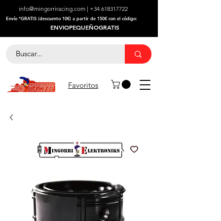
info@mingorriracing.com
|
+34 618317722
​Envío *GRATIS (descuento 10€) a partir de 150€ con el código:
ENVIOPEQUEÑOGRATIS
Favoritos