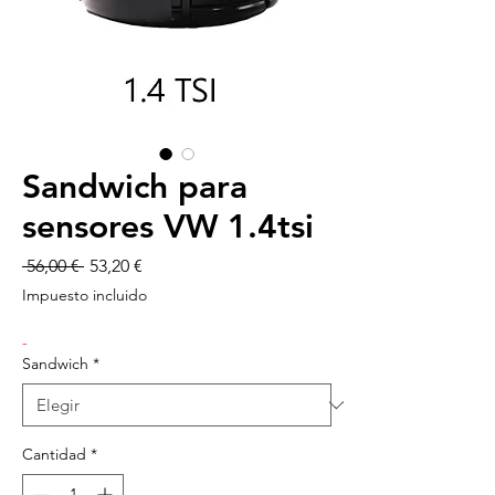
Sandwich para
sensores VW 1.4tsi
Precio
Precio
 56,00 € 
53,20 €
de
Impuesto incluido
oferta
-
Sandwich
*
Cantidad
*