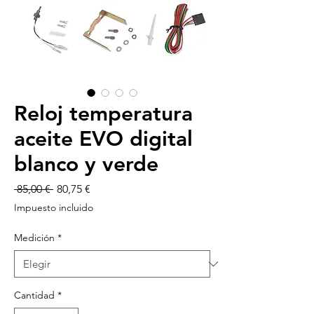
Reloj temperatura
aceite EVO digital
blanco y verde
Precio
Precio
 85,00 € 
80,75 €
de
Impuesto incluido
oferta
Medición
*
Cantidad
*