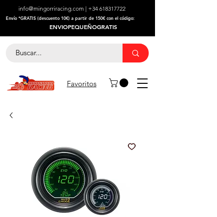
info@mingorriracing.com
|
+34 618317722
​Envío *GRATIS (descuento 10€) a partir de 150€ con el código:
ENVIOPEQUEÑOGRATIS
Favoritos