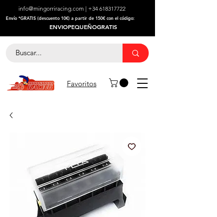
info@mingorriracing.com
|
+34 618317722
​Envío *GRATIS (descuento 10€) a partir de 150€ con el código:
ENVIOPEQUEÑOGRATIS
Favoritos