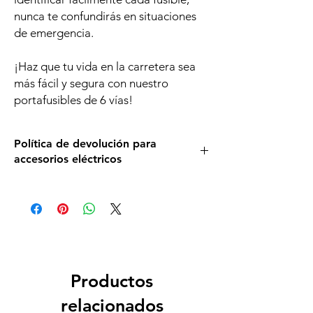
nunca te confundirás en situaciones
de emergencia.
¡Haz que tu vida en la carretera sea
más fácil y segura con nuestro
portafusibles de 6 vías!
Política de devolución para
accesorios eléctricos
Asegurate de que este el portafusibles que
necesitas leyendo detenidamente la
descripción, ya que si lo o abres manipulas
no podrás devolverlo.
En caso de estar en perfectas condiciones y
hacer la devolución, deberás correr a cargo
de los dos envíos.
Productos
relacionados