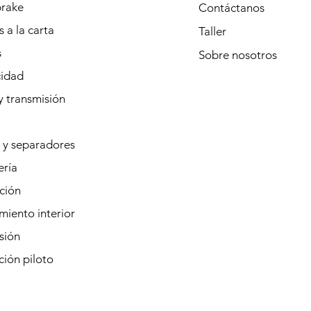
rake
Contáctanos
 a la carta
Taller
s
Sobre
nosotros
cidad
y transmisión
 y separadores
ería
ción
iento interior
sión
ión piloto