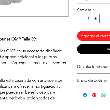
Cantidad
*
Agregar al carrit
botines OMP Talla 39:
R
tillas OMP es un accesorio diseñado
y apoyo adicional a los pilotos
onducción, especialmente en eventos
Devoluciones para
Asegurate de que ést
illa está diseñada con una suela de
Envío de botines
tu vehículo, si tiene
tiliza para ofrecer amortiguación y
compromiso. Para cua
Es posible que no di
en constultarnos. Si 
que puede ser beneficioso para
stock. Consúltanos d
a cargos de los porte
urante períodos prolongados de
de realizar la compra
mantenerse en perfec