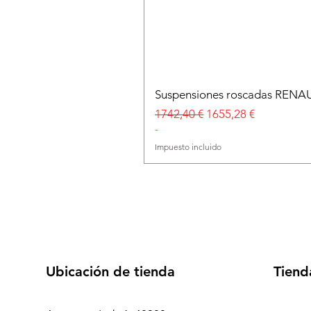
Suspensiones roscadas RENA
Precio
Precio de oferta
1742,40 €
1655,28 €
-
Impuesto incluido
Ubicación de tienda
Tiend