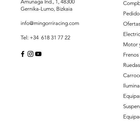
Amunaga Ind., 1, 48300
Compb
Gernika-Lumo, Bizkaia
Pedidos
info@mingorriracing.com
Oferta
Electri
Tel: +34 618 31 77 22
Motor 
Frenos
Ruedas
Carroc
Ilumina
Equipam
Suspen
Equipac