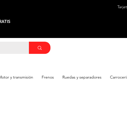
Tarje
ATIS
Motor y transmisión
Frenos
Ruedas y separadores
Carrocerí