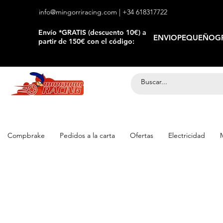
info@mingorriracing.com
| +34 618317722
​Envío *GRATIS (descuento 10€) a
ENVIOPEQUEÑOGR
partir de 150€ con el código:
Compbrake
Pedidos a la carta
Ofertas
Electricidad