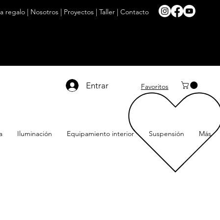
ta regalo
|
Nosotros
|
Proyectos
|
Taller
|
Contacto
Entrar
Favoritos
a
Iluminación
Equipamiento interior
Suspensión
Más