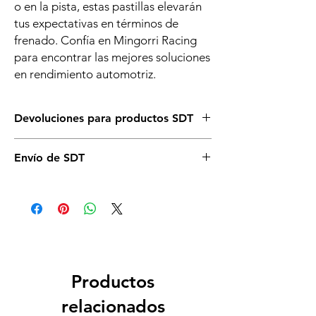
o en la pista, estas pastillas elevarán
tus expectativas en términos de
frenado. Confía en Mingorri Racing
para encontrar las mejores soluciones
en rendimiento automotriz.
Devoluciones para productos SDT
Asegurate de que éste es el artículo que
Envío de SDT
necesitas para tu vehículo, si tienes dudas,
llámanos o escríbenos sin compromiso. Si
Es posible que no dispongamos de todos
necesitas cambiarlos asegurate de no abrir
los productos de SDT en stock. Consúltanos
la caja y que se mantenga en perfectas
disponibilidad sin compromiso antes de
condiciones y deberás correr a cargo de
realizar la compra.
ambos gastos de envío.
Productos
relacionados