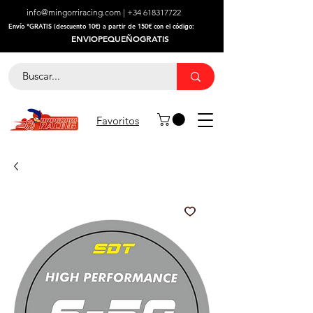
info@mingorriracing.com
|
+34 618317722
​Envío *GRATIS (descuento 10€) a partir de 150€ con el código:
ENVIOPEQUEÑOGRATIS
Favoritos