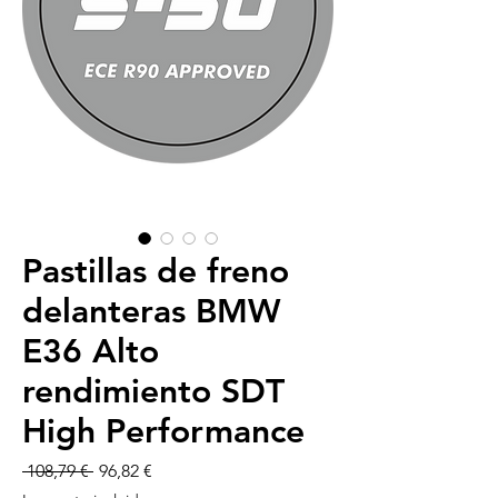
Pastillas de freno
delanteras BMW
E36 Alto
rendimiento SDT
High Performance
Precio
Precio
 108,79 € 
96,82 €
de