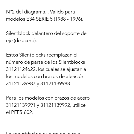
Nº2 del diagrama. . Válido para
modelos E34 SERIE 5 (1988 - 1996).
Silentblock delantero del soporte del
eje (de acero).
Estos Silentblocks reemplazan el
número de parte de los Silentblocks
31121124622, los cuales se ajustan a
los modelos con brazos de aleación
31121139987 y 31121139988.
Para los modelos con brazos de acero
31121139991 y 31121139992, utilice
el PFF5-602.
La seguridad no es algo en lo que