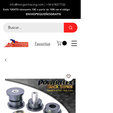
info@mingorriracing.com
|
+34 618317722
​Envío *GRATIS (descuento 10€) a partir de 150€ con el código:
ENVIOPEQUEÑOGRATIS
Favoritos