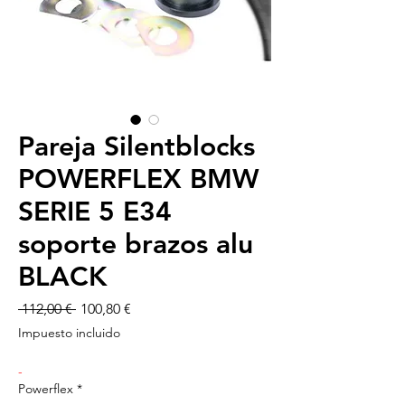
Pareja Silentblocks
POWERFLEX BMW
SERIE 5 E34
soporte brazos alu
BLACK
Precio
Precio
 112,00 € 
100,80 €
de
Impuesto incluido
oferta
-
Powerflex
*