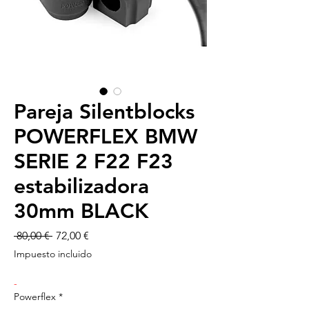
Pareja Silentblocks
POWERFLEX BMW
SERIE 2 F22 F23
estabilizadora
30mm BLACK
Precio
Precio
 80,00 € 
72,00 €
de
Impuesto incluido
oferta
-
Powerflex
*