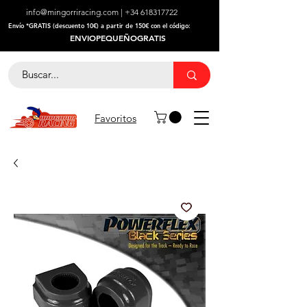
info@mingorriracing.com
|
+34 618317722
​Envío *GRATIS (descuento 10€) a partir de 150€ con el código:
ENVIOPEQUEÑOGRATIS
Favoritos