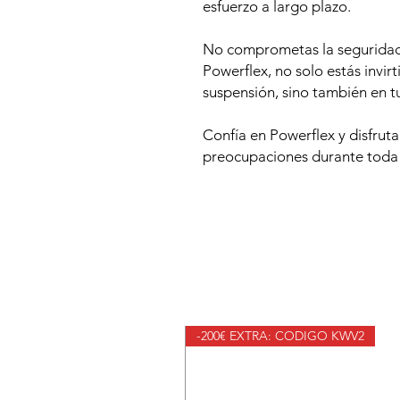
esfuerzo a largo plazo.
No comprometas la seguridad 
Powerflex, no solo estás invir
suspensión, sino también en t
Confía en Powerflex y disfrut
preocupaciones durante toda la
-200€ EXTRA: CODIGO KWV2