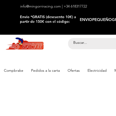
info@mingorriracing.com
| +34 618317722
​Envío *GRATIS (descuento 10€) a
ENVIOPEQUEÑOGR
partir de 150€ con el código:
Compbrake
Pedidos a la carta
Ofertas
Electricidad