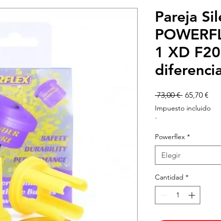
Pareja Si
POWERFL
1 XD F20
diferenci
Precio
Pre
 73,00 € 
65,70 €
de
Impuesto incluido
ofe
-
Powerflex
*
Elegir
Cantidad
*