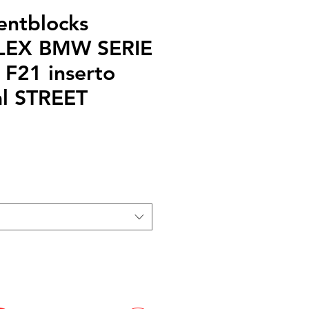
lentblocks
EX BMW SERIE
 F21 inserto
al STREET
cio
rta