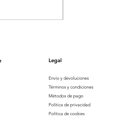
Precio
Precio de ofert
1305,59 €
1240,31 €
-
Impuesto incluido
Legal
e
Envío y devoluciones
Términos y condiciones
Métodos de pago
Política de privacidad
Política de cookies