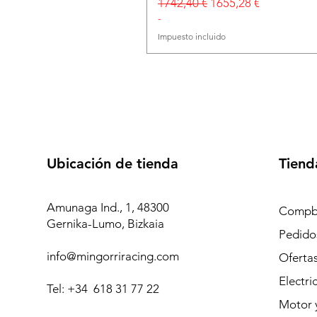
Precio
Precio de oferta
1742,40 €
1655,28 €
-
Impuesto incluido
Ubicación de tienda
Tiend
Amunaga Ind., 1, 48300
Compb
Gernika-Lumo, Bizkaia
Pedidos
info@mingorriracing.com
Oferta
Electri
Tel: +34 618 31 77 22
Motor 