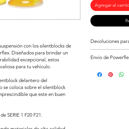
Agregar al carrit
R
Devoluciones pa
suspensión con los silentblocks de
Asegurate de que ést
flex. Diseñados para brindar un
Envío de Powerfle
para tu vehículo, si 
rabilidad excepcional, estos
sin compromiso. Si n
valiosa para tu vehículo.
Es posible que no di
no abrir la caja y qu
de powerflex en stoc
condiciones y deberá
lentblock delantero del
serán enviados dire
de envío.
plazo aproximado de 
to se coloca sobre el silentblock
 imprescindible que este en buen
de SERIE 1 F20 F21.
ando materiales de alta calidad,