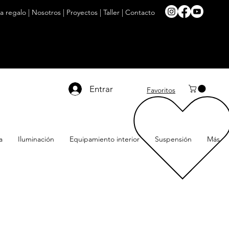
ta regalo
|
Nosotros
|
Proyectos
|
Taller
|
Contacto
Entrar
Favoritos
a
Iluminación
Equipamiento interior
Suspensión
Más