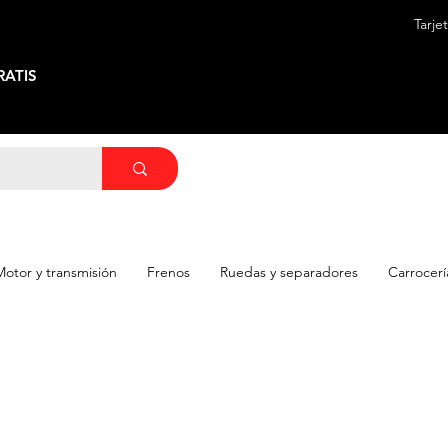
Tarje
ATIS
Motor y transmisión
Frenos
Ruedas y separadores
Carrocerí