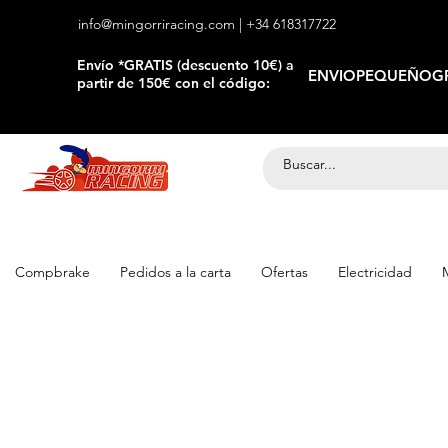
info@mingorriracing.com
| +34 618317722
​Envío *GRATIS (descuento 10€) a
ENVIOPEQUEÑOGR
partir de 150€ con el código:
Compbrake
Pedidos a la carta
Ofertas
Electricidad