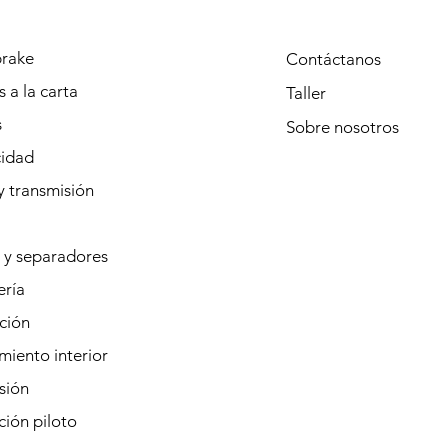
rake
Contáctanos
 a la carta
Taller
s
Sobre
nosotros
cidad
y transmisión
 y separadores
ería
ción
iento interior
sión
ión piloto