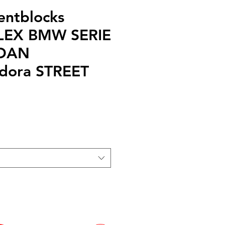
lentblocks
EX BMW SERIE
EDAN
adora STREET
cio
rta