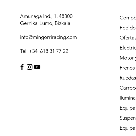
Amunaga Ind., 1, 48300
Compb
Gernika-Lumo, Bizkaia
Pedidos
info@mingorriracing.com
Oferta
Electri
Tel: +34 618 31 77 22
Motor 
Frenos
Ruedas
Carroc
Ilumina
Equipam
Suspen
Equipac