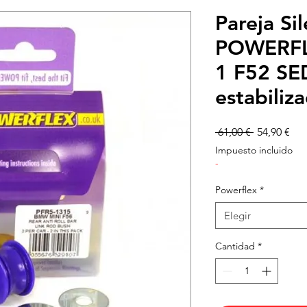
Pareja Si
POWERFL
1 F52 S
estabiliz
Precio
Pre
 61,00 € 
54,90 €
de
Impuesto incluido
ofe
-
Powerflex
*
Elegir
Cantidad
*