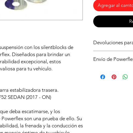
Agregar al carrit
R
Devoluciones pa
suspensión con los silentblocks de
Asegurate de que ést
flex. Diseñados para brindar un
Envío de Powerfle
para tu vehículo, si 
rabilidad excepcional, estos
sin compromiso. Si n
valiosa para tu vehículo.
Es posible que no di
no abrir la caja y qu
de powerflex en stoc
condiciones y deberá
serán enviados dire
de envío.
plazo aproximado de 
arra estabilizadora trasera.
 F52 SEDAN (2017 - ON)
 que deba escatimarse, y los
e Powerflex son una prueba de ello. Su
bilidad, la frenada y la conducción es
un manejo óptimo de tu vehículo.