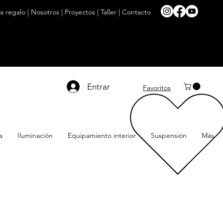
ta regalo
|
Nosotros
|
Proyectos
|
Taller
|
Contacto
Entrar
Favoritos
a
Iluminación
Equipamiento interior
Suspensión
Más