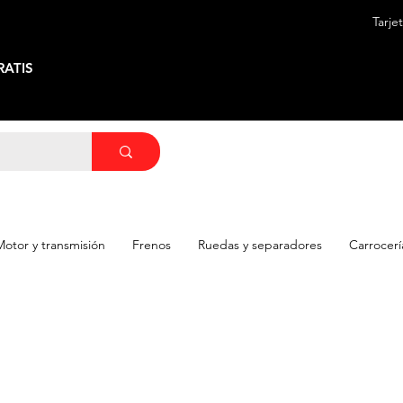
Tarje
ATIS
Motor y transmisión
Frenos
Ruedas y separadores
Carrocerí