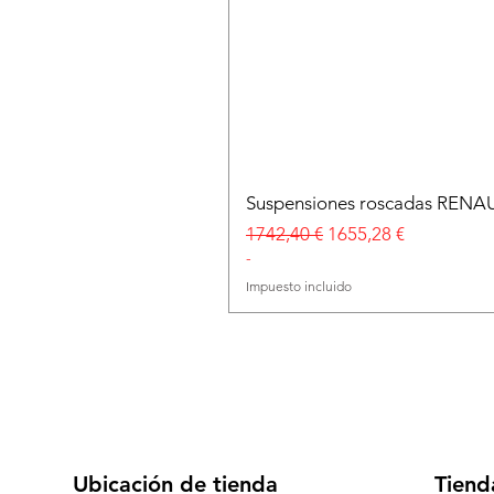
Suspensiones roscadas RENA
Precio
Precio de oferta
1742,40 €
1655,28 €
-
Impuesto incluido
Ubicación de tienda
Tiend