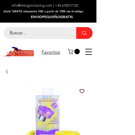
info@mingorriracing.com
|
+34 618317722
​Envío *GRATIS (descuento 10€) a partir de 150€ con el código:
ENVIOPEQUEÑOGRATIS
Favoritos