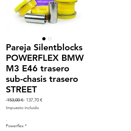
Pareja Silentblocks
POWERFLEX BMW
M3 E46 trasero
sub-chasis trasero
STREET
Precio
Precio
 153,00 € 
137,70 €
de
Impuesto incluido
oferta
-
Powerflex
*