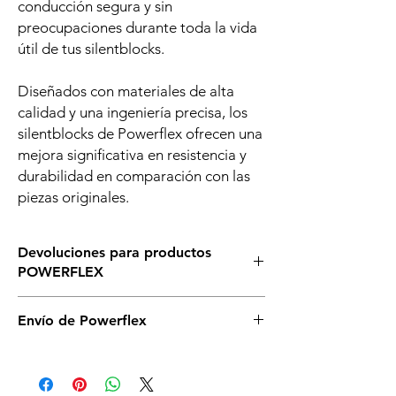
conducción segura y sin
preocupaciones durante toda la vida
útil de tus silentblocks.
Diseñados con materiales de alta
calidad y una ingeniería precisa, los
silentblocks de Powerflex ofrecen una
mejora significativa en resistencia y
durabilidad en comparación con las
piezas originales.
Devoluciones para productos
POWERFLEX
Asegurate de que éste es el silenblock que
Envío de Powerflex
necesitas para tu vehículo, si tienes dudas,
llámanos o escríbenos sin compromiso. Si
Es posible que no dispongamos de todos
necesitas cambiarlos asegurate de no abrir
los silentblock de powerflex en stock en
la caja y que se mantenga en perfectas
nuestro almacén. De ser así serán enviados