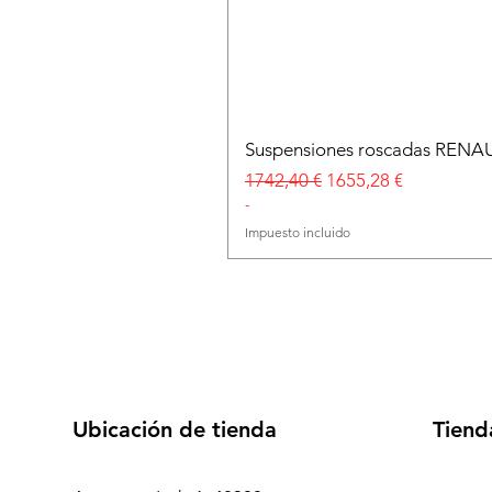
Suspensiones roscadas RENA
Precio
Precio de oferta
1742,40 €
1655,28 €
-
Impuesto incluido
Ubicación de tienda
Tiend