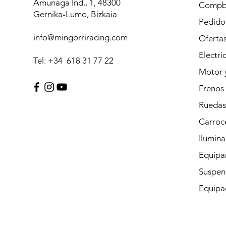
Amunaga Ind., 1, 48300
Compb
Gernika-Lumo, Bizkaia
Pedidos
info@mingorriracing.com
Oferta
Electri
Tel: +34 618 31 77 22
Motor 
Frenos
Ruedas
Carroc
Ilumina
Equipam
Suspen
Equipac