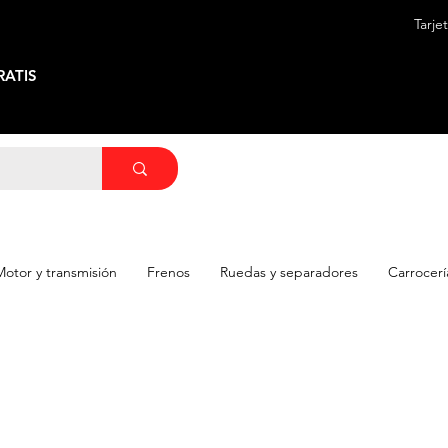
Tarje
ATIS
Motor y transmisión
Frenos
Ruedas y separadores
Carrocerí