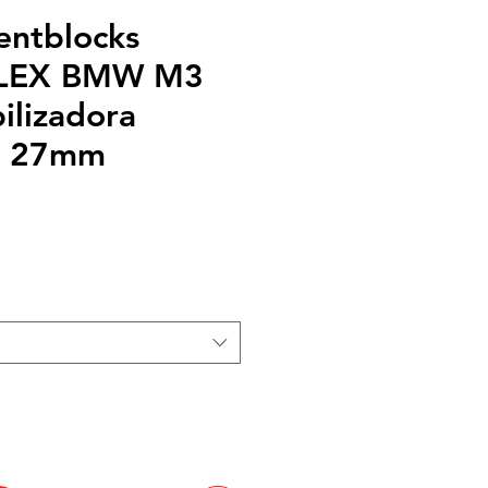
lentblocks
LEX BMW M3
ilizadora
a 27mm
cio
rta