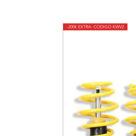
-200€ EXTRA: CODIGO KWV2