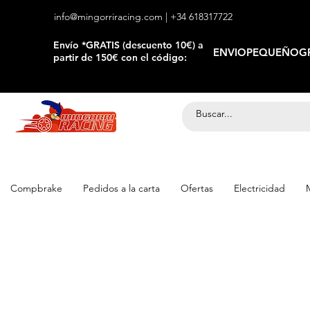
info@mingorriracing.com
| +34 618317722
​Envío *GRATIS (descuento 10€) a
ENVIOPEQUEÑOGR
partir de 150€ con el código:
Compbrake
Pedidos a la carta
Ofertas
Electricidad