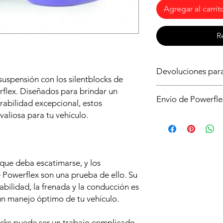
Agregar al carrit
R
Devoluciones pa
suspensión con los silentblocks de
Asegurate de que ést
flex. Diseñados para brindar un
Envío de Powerfle
para tu vehículo, si 
rabilidad excepcional, estos
sin compromiso. Si n
valiosa para tu vehículo.
Es posible que no di
no abrir la caja y qu
de powerflex en stoc
condiciones y deberá
serán enviados dire
de envío.
plazo aproximado de 
 que deba escatimarse, y los
e Powerflex son una prueba de ello. Su
bilidad, la frenada y la conducción es
un manejo óptimo de tu vehículo.
ocks puede ser un trabajo complicado