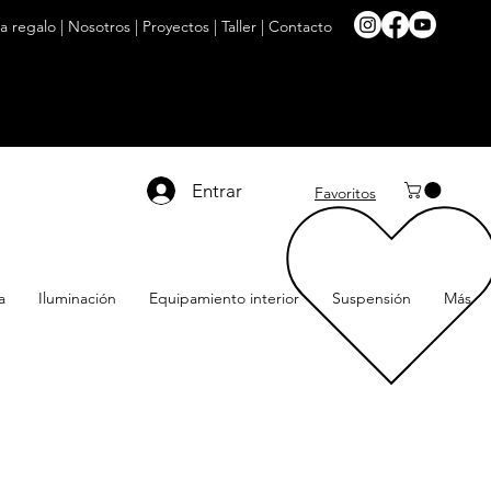
ta regalo
|
Nosotros
|
Proyectos
|
Taller
|
Contacto
Entrar
Favoritos
a
Iluminación
Equipamiento interior
Suspensión
Más