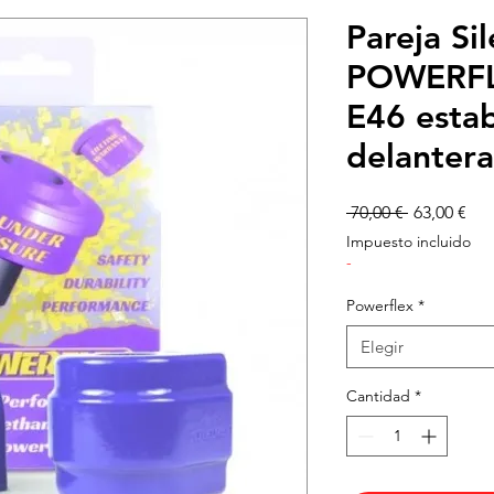
Pareja Si
POWERF
E46 estab
delanter
Precio
Pre
 70,00 € 
63,00 €
de
Impuesto incluido
ofe
-
Powerflex
*
Elegir
Cantidad
*