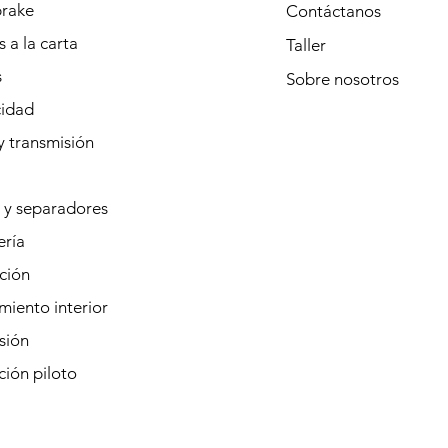
rake
Contáctanos
 a la carta
Taller
s
Sobre
nosotros
cidad
y transmisión
 y separadores
ería
ción
iento interior
sión
ión piloto