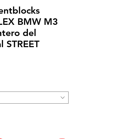
lentblocks
LEX BMW M3
tero del
al STREET
recio
e
ferta