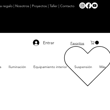
ta regalo
|
Nosotros
|
Proyectos
|
Taller
|
Contacto
Entrar
Favoritos
a
Iluminación
Equipamiento interior
Suspensión
Más