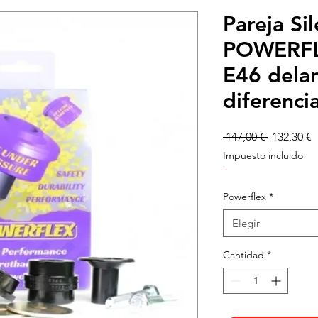
Pareja Si
POWERF
E46 delan
diferenci
Precio
P
 147,00 € 
132,30 €
d
Impuesto incluido
o
-
Powerflex
*
Elegir
Cantidad
*