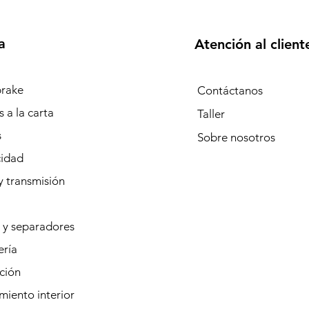
a
Atención al client
rake
Contáctanos
 a la carta
Taller
s
Sobre
nosotros
cidad
y transmisión
 y separadores
ería
ción
iento interior