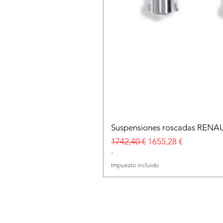
Suspensiones roscadas RENA
Precio
Precio de oferta
1742,40 €
1655,28 €
-
Impuesto incluido