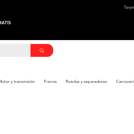
Tarje
ATIS
Motor y transmisión
Frenos
Ruedas y separadores
Carrocerí