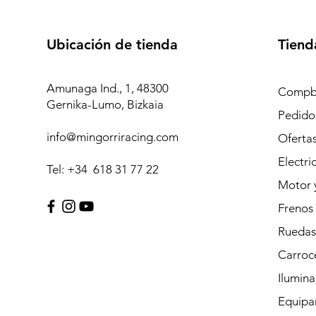
Ubicación de tienda
Tiend
Amunaga Ind., 1, 48300
Compb
Gernika-Lumo, Bizkaia
Pedidos
info@mingorriracing.com
Oferta
Electri
Tel: +34 618 31 77 22
Motor 
Frenos
Ruedas
Carroc
Ilumina
Equipam