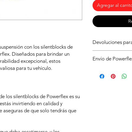
Agregar al carrit
R
Devoluciones pa
suspensión con los silentblocks de
Asegurate de que ést
flex. Diseñados para brindar un
Envío de Powerfle
para tu vehículo, si 
rabilidad excepcional, estos
sin compromiso. Si n
valiosa para tu vehículo.
Es posible que no di
no abrir la caja y qu
de powerflex en stoc
condiciones y deberá
serán enviados dire
de envío.
plazo aproximado de 
e los silentblocks de Powerflex es su
estás invirtiendo en calidad y
e aseguras de que solo tendrás que
.
 que deba escatimarse, y los