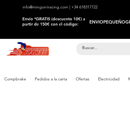
info@mingorriracing.com
| +34 618317722
​Envío *GRATIS (descuento 10€) a
ENVIOPEQUEÑOGR
partir de 150€ con el código:
Compbrake
Pedidos a la carta
Ofertas
Electricidad