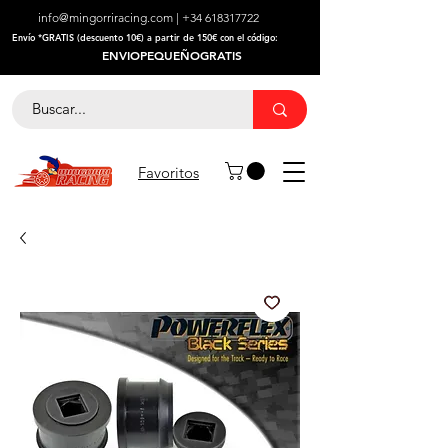
info@mingorriracing.com
|
+34 618317722
​Envío *GRATIS (descuento 10€) a partir de 150€ con el código:
ENVIOPEQUEÑOGRATIS
Favoritos