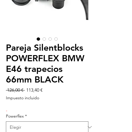
Pareja Silentblocks
POWERFLEX BMW
E46 trapecios
66mm BLACK
Precio
Precio
 126,00 € 
113,40 €
de
Impuesto incluido
oferta
-
Powerflex
*