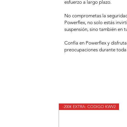
esfuerzo a largo plazo.
No comprometas la seguridad 
Powerflex, no solo estás invir
suspensión, sino también en t
Confía en Powerflex y disfrut
preocupaciones durante toda la
-200€ EXTRA: CODIGO KWV2