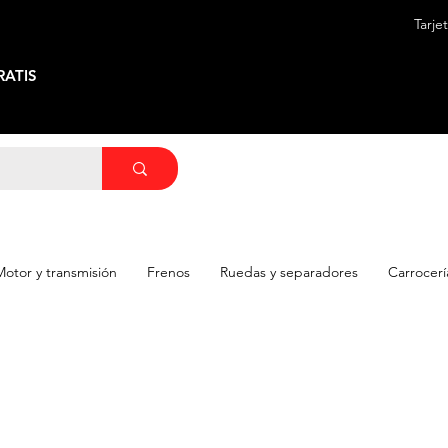
Tarje
ATIS
Motor y transmisión
Frenos
Ruedas y separadores
Carrocerí