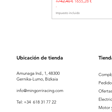
Precio
Precio de oferta
1742,40 €
1655,28 €
-
Impuesto incluido
Ubicación de tienda
Tiend
Amunaga Ind., 1, 48300
Compb
Gernika-Lumo, Bizkaia
Pedidos
info@mingorriracing.com
Oferta
Electri
Tel: +34 618 31 77 22
Motor 