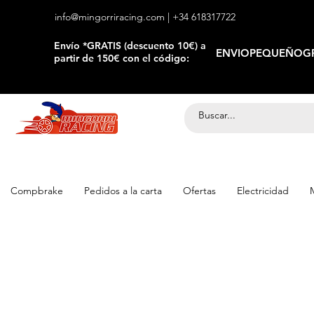
info@mingorriracing.com
| +34 618317722
​Envío *GRATIS (descuento 10€) a
ENVIOPEQUEÑOGR
partir de 150€ con el código:
Compbrake
Pedidos a la carta
Ofertas
Electricidad