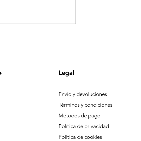
Precio
Precio de ofert
1305,59 €
1240,31 €
-
Impuesto incluido
Legal
e
Envío y devoluciones
Términos y condiciones
Métodos de pago
Política de privacidad
Política de cookies