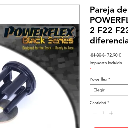
Pareja de
POWERFL
2 F22 F23
diferenc
Precio
Pre
 81,00 € 
72,90 €
de
Impuesto incluido
ofe
-
Powerflex
*
Elegir
Cantidad
*