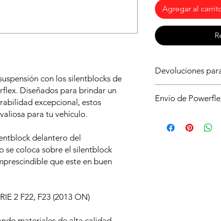
Agregar al carrit
R
Devoluciones pa
suspensión con los silentblocks de
Asegurate de que ést
flex. Diseñados para brindar un
Envío de Powerfle
para tu vehículo, si 
rabilidad excepcional, estos
sin compromiso. Si n
valiosa para tu vehículo.
Es posible que no di
no abrir la caja y qu
de powerflex en stoc
condiciones y deberá
lentblock delantero del
serán enviados dire
de envío.
plazo aproximado de 
to se coloca sobre el silentblock
 imprescindible que este en buen
IE 2 F22, F23 (2013 ON)
ando materiales de alta calidad,