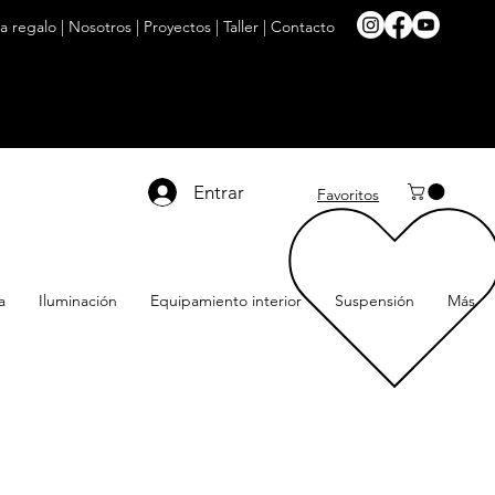
ta regalo
|
Nosotros
|
Proyectos
|
Taller
|
Contacto
Entrar
Favoritos
a
Iluminación
Equipamiento interior
Suspensión
Más