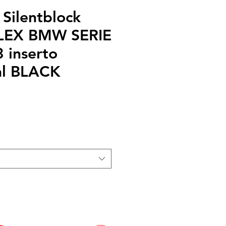
 Silentblock
EX BMW SERIE
 inserto
ial BLACK
cio
rta