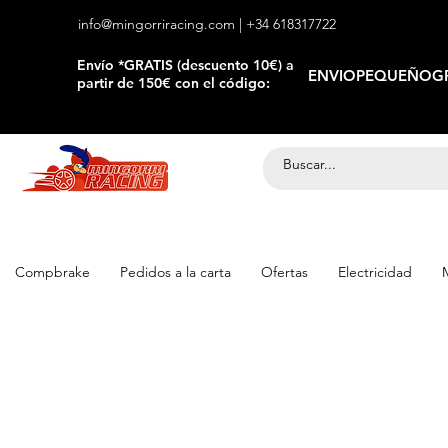
info@mingorriracing.com
| +34 618317722
​Envío *GRATIS (descuento 10€) a
ENVIOPEQUEÑOGR
partir de 150€ con el código:
Compbrake
Pedidos a la carta
Ofertas
Electricidad