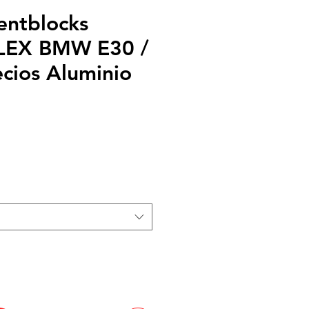
lentblocks
EX BMW E30 /
cios Aluminio
recio
e
ferta