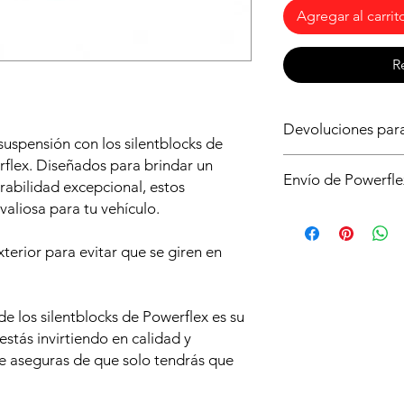
Agregar al carrit
R
Devoluciones pa
suspensión con los silentblocks de
Asegurate de que ést
flex. Diseñados para brindar un
Envío de Powerfle
para tu vehículo, si 
rabilidad excepcional, estos
sin compromiso. Si n
valiosa para tu vehículo.
Es posible que no di
no abrir la caja y qu
de powerflex en stoc
condiciones y deberá
terior para evitar que se giren en
serán enviados dire
de envío.
plazo aproximado de 
e los silentblocks de Powerflex es su
estás invirtiendo en calidad y
e aseguras de que solo tendrás que
.