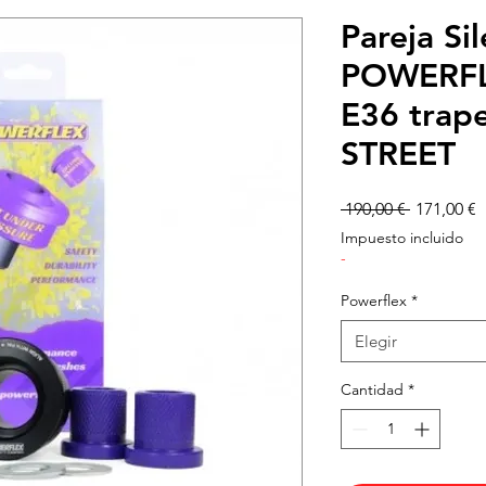
Pareja Si
POWERFL
E36 trape
STREET
Precio
P
 190,00 € 
171,00 €
d
Impuesto incluido
o
-
Powerflex
*
Elegir
Cantidad
*