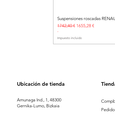
Suspensiones roscadas RENA
Precio
Precio de oferta
1742,40 €
1655,28 €
-
Impuesto incluido
Ubicación de tienda
Tiend
Amunaga Ind., 1, 48300
Compb
Gernika-Lumo, Bizkaia
Pedidos