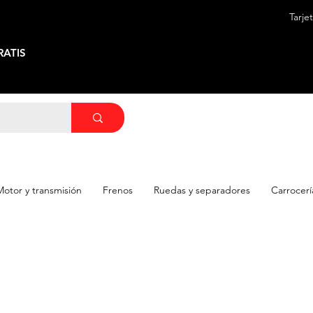
Tarje
ATIS
Motor y transmisión
Frenos
Ruedas y separadores
Carrocerí