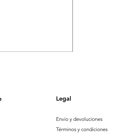
Suspensiones roscadas 
Precio
Precio de ofert
1305,59 €
1240,31 €
-
Impuesto incluido
Legal
e
Envío y devoluciones
Términos y condiciones