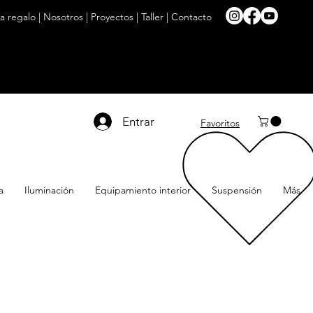
ta regalo
|
Nosotros
|
Proyectos
|
Taller
|
Contacto
Entrar
Favoritos
a
Iluminación
Equipamiento interior
Suspensión
Más