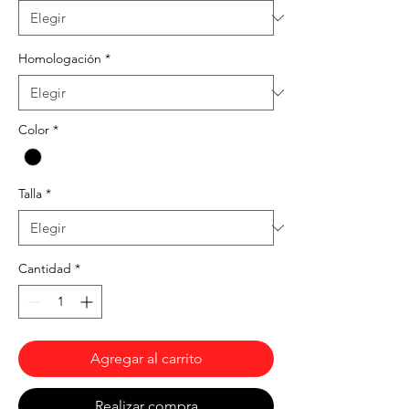
Homologación
*
Color
*
Talla
*
Cantidad
*
Agregar al carrito
Realizar compra