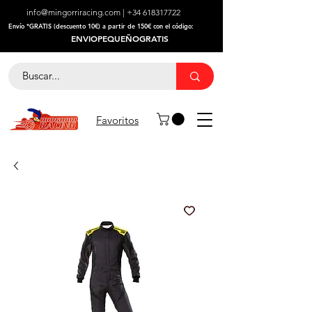
info@mingorriracing.com
|
+34 618317722
​Envío *GRATIS (descuento 10€) a partir de 150€ con el código:
ENVIOPEQUEÑOGRATIS
Favoritos