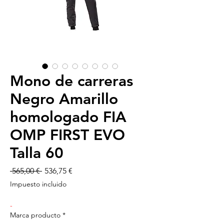
Mono de carreras
Negro Amarillo
homologado FIA
OMP FIRST EVO
Talla 60
Precio
Precio
 565,00 € 
536,75 €
de
Impuesto incluido
oferta
-
Marca producto
*