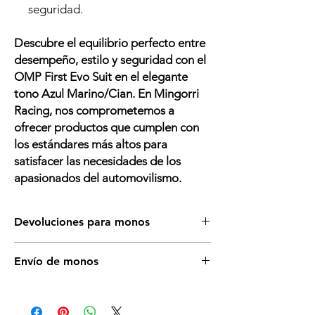
seguridad.
Descubre el equilibrio perfecto entre
desempeño, estilo y seguridad con el
OMP First Evo Suit en el elegante
tono Azul Marino/Cian. En Mingorri
Racing, nos comprometemos a
ofrecer productos que cumplen con
los estándares más altos para
satisfacer las necesidades de los
apasionados del automovilismo.
Devoluciones para monos
Asegurate de que éste es el artículo que
Envío de monos
necesitas, si tienes dudas, llámanos o
escríbenos sin compromiso. Para cualquier
Recuerda que dispones de envío gratuito a
duda con la talla no dudes en constultarnos.
partir de 150€. Este producto se encargará
Si necesitas cambiarlo deberás correr a