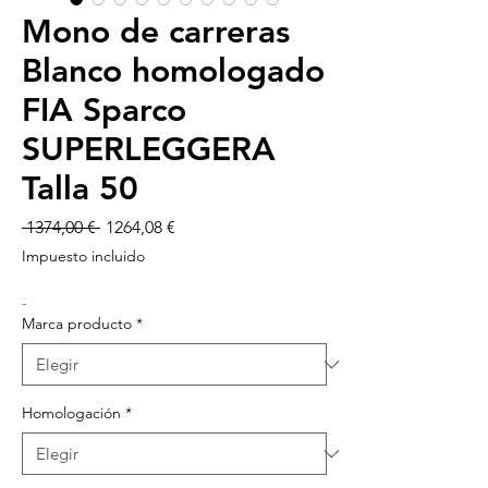
Mono de carreras
Blanco homologado
FIA Sparco
SUPERLEGGERA
Talla 50
Precio
Precio
 1374,00 € 
1264,08 €
de
Impuesto incluido
oferta
-
Marca producto
*
Homologación
*