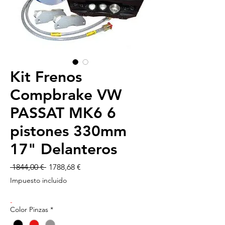
Kit Frenos
Compbrake VW
PASSAT MK6 6
pistones 330mm
17" Delanteros
Precio
Precio
 1844,00 € 
1788,68 €
de
Impuesto incluido
oferta
-
Color Pinzas
*