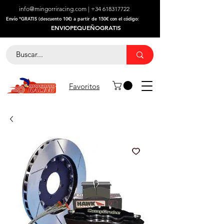
info@mingorriracing.com
|
+34 618317722
​Envío *GRATIS (descuento 10€) a partir de 150€ con el código:
ENVIOPEQUEÑOGRATIS
Favoritos