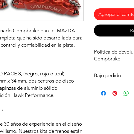
Agregar al carrit
sionado Compbrake para el MAZDA
R
ompleta que ha sido desarrollada para
control y confiabilidad en la pista.
Política de devol
Compbrake
Al ser un producto b
O RACE 8, (negro, rojo o azul)
Bajo pedido
importante asegurart
 mm x 34 mm, dos centros de disco
que necesitas para tu
Este producto solo es
apinzas de aluminio sólido.
dudas ya que no podr
plazo de entrega es
tición Hawk Performance.
o lo intentes montar 
Realiza tu pedido aho
antes posible y poder
s.
lo pierdas!
30 años de experiencia en el diseño
lismo. Nuestros kits de frenos están