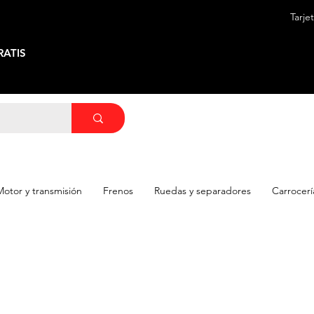
Tarje
ATIS
Motor y transmisión
Frenos
Ruedas y separadores
Carrocerí