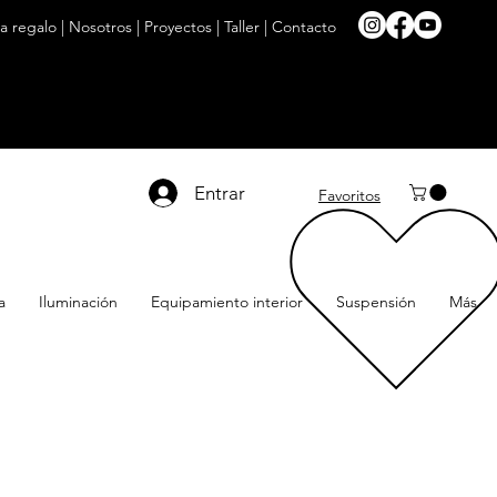
ta regalo
|
Nosotros
|
Proyectos
|
Taller
|
Contacto
Entrar
Favoritos
a
Iluminación
Equipamiento interior
Suspensión
Más