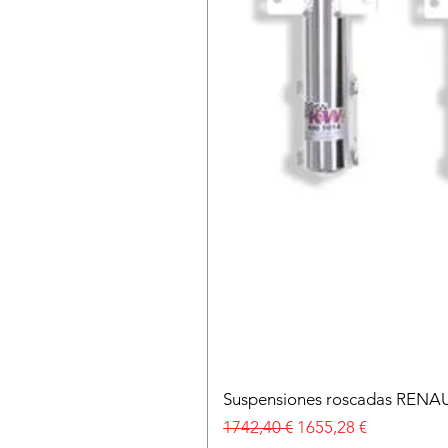
Suspensiones roscadas RENA
Precio
Precio de oferta
1742,40 €
1655,28 €