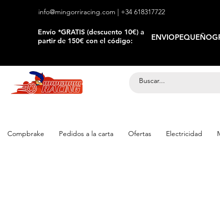
info@mingorriracing.com
| +34 618317722
​Envío *GRATIS (descuento 10€) a
ENVIOPEQUEÑOGR
partir de 150€ con el código:
Compbrake
Pedidos a la carta
Ofertas
Electricidad