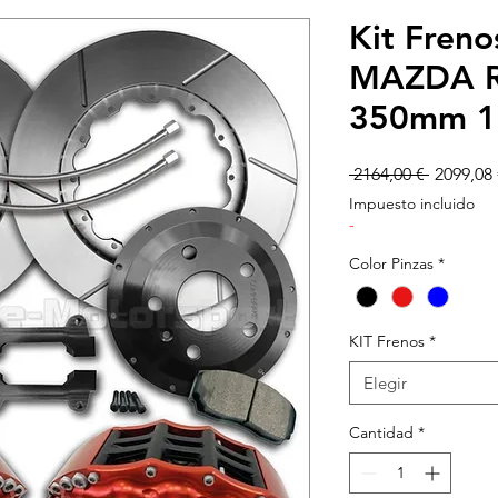
Kit Fren
MAZDA RX
350mm 18
Precio
 2164,00 € 
2099,08 
Impuesto incluido
-
Color Pinzas
*
KIT Frenos
*
Elegir
Cantidad
*