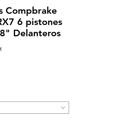
os Compbrake
7 6 pistones
" Delanteros
Precio
€
de
oferta