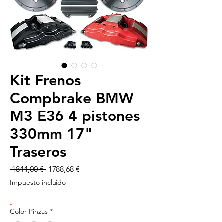
Kit Frenos
Compbrake BMW
M3 E36 4 pistones
330mm 17"
Traseros
Precio
Precio
 1844,00 € 
1788,68 €
de
Impuesto incluido
oferta
-
Color Pinzas
*