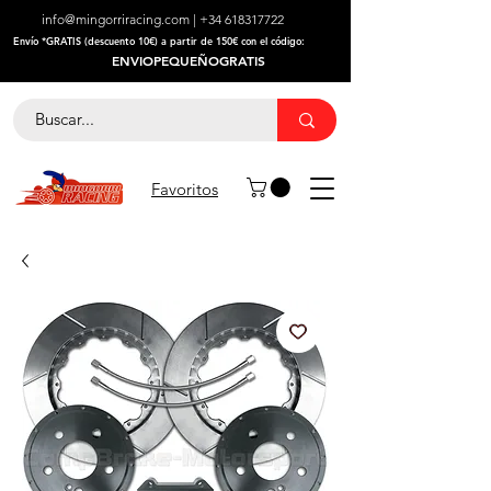
info@mingorriracing.com
|
+34 618317722
​Envío *GRATIS (descuento 10€) a partir de 150€ con el código:
ENVIOPEQUEÑOGRATIS
Favoritos