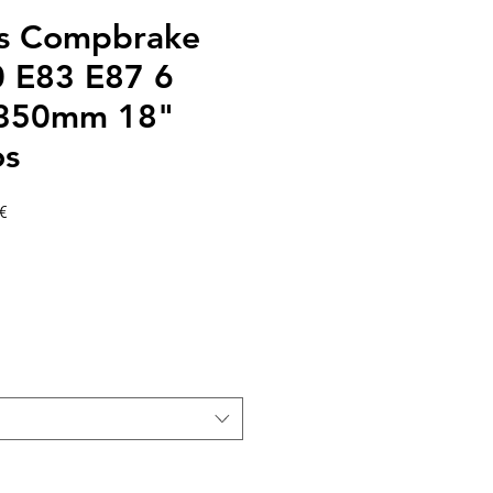
os Compbrake
 E83 E87 6
 350mm 18"
os
Precio
€
de
oferta