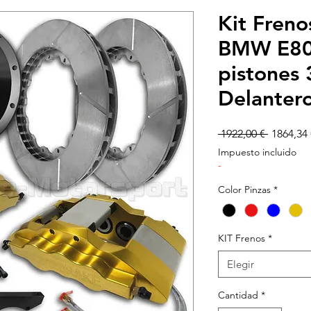
Kit Fren
BMW E80
pistones
Delanter
Precio
 1922,00 € 
1864,34 
Impuesto incluido
-
Color Pinzas
*
KIT Frenos
*
Elegir
Cantidad
*