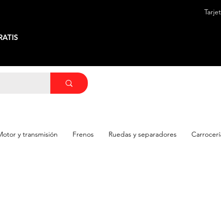
Tarje
ATIS
Motor y transmisión
Frenos
Ruedas y separadores
Carrocerí