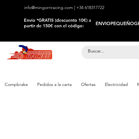
info@mingorriracing.com
| +34 618317722
​Envío *GRATIS (descuento 10€) a
ENVIOPEQUEÑOGR
partir de 150€ con el código:
Compbrake
Pedidos a la carta
Ofertas
Electricidad