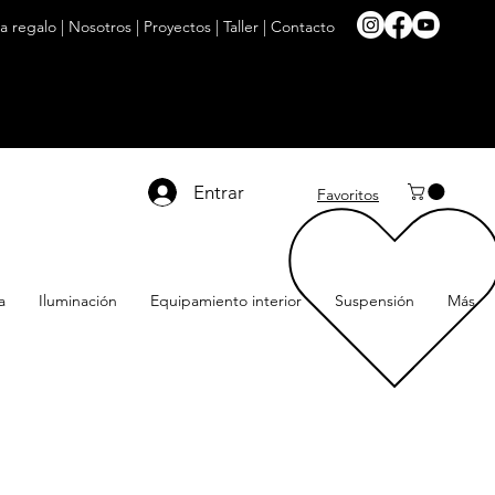
ta regalo
|
Nosotros
|
Proyectos
|
Taller
|
Contacto
Entrar
Favoritos
a
Iluminación
Equipamiento interior
Suspensión
Más