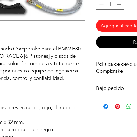
Agregar al carrit
R
sionado Compbrake para el BMW E80
O-RACE 6 [6 Pistones] y discos de
na solución completa y totalmente
Política de devol
 por nuestro equipo de ingenieros
Compbrake
ncia, control y confiabilidad.
Al ser un producto b
Bajo pedido
importante asegurart
que necesitas para tu
Este producto solo es
dudas ya que no podr
plazo de entrega es
istones en negro, rojo, dorado o
o lo intentes montar 
Realiza tu pedido aho
antes posible y poder
m x 32 mm.
lo pierdas!
inio anodizado en negro.
macizo.