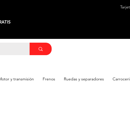
Tarje
ATIS
Motor y transmisión
Frenos
Ruedas y separadores
Carrocerí