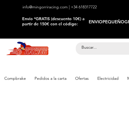
info@mingorriracing.com
| +34 618317722
​Envío *GRATIS (descuento 10€) a
ENVIOPEQUEÑOGR
partir de 150€ con el código:
Compbrake
Pedidos a la carta
Ofertas
Electricidad