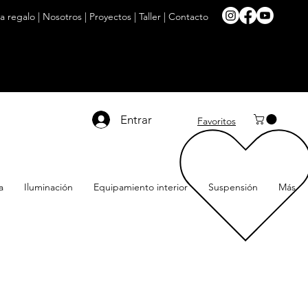
ta regalo
|
Nosotros
|
Proyectos
|
Taller
|
Contacto
Entrar
Favoritos
a
Iluminación
Equipamiento interior
Suspensión
Más