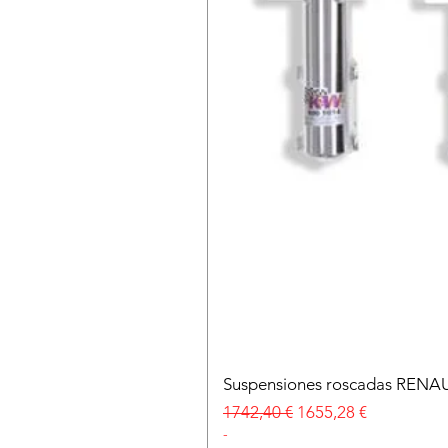
Suspensiones roscadas RENA
Precio
Precio de oferta
1742,40 €
1655,28 €
-