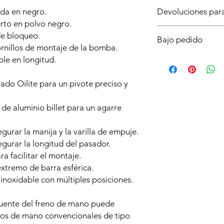
ada en negro.
Devoluciones pa
rto en polvo negro.
Al ser un producto b
de bloqueo.
Bajo pedido
importante asegurart
ornillos de montaje de la bomba.
necesitas para tu vehí
Este producto solo es
le en longitud.
dudas ya que no podr
plazo de entrega es
o lo intentes montar 
Realiza tu pedido aho
ado Oilite para un pivote preciso y
Fijate en la forma de
antes posible y poder
asegurarte de la ros
lo pierdas!
de aluminio billet para un agarre
urar la manija y la varilla de empuje.
gurar la longitud del pasador.
a facilitar el montaje.
xtremo de barra esférica.
inoxidable con múltiples posiciones.
frecuente del freno de mano puede
enos de mano convencionales de tipo