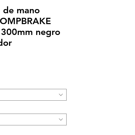
o de mano
l COMPBRAKE
e 300mm negro
dor
recio
e
ferta