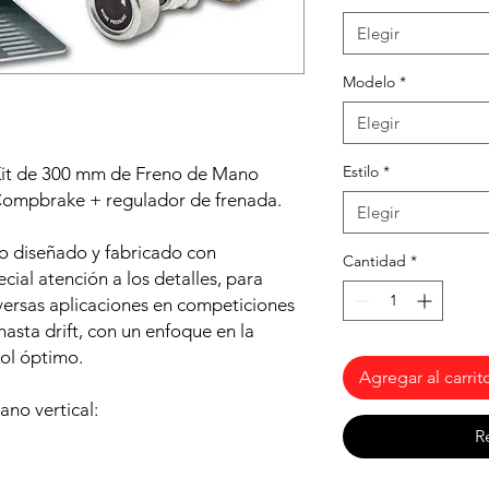
Elegir
Modelo
*
Elegir
Estilo
*
 Kit de 300 mm de Freno de Mano
Compbrake + regulador de frenada.
Elegir
o diseñado y fabricado con
Cantidad
*
ial atención a los detalles, para
iversas aplicaciones en competiciones
hasta drift, con un enfoque en la
rol óptimo.
Agregar al carrit
ano vertical:
R