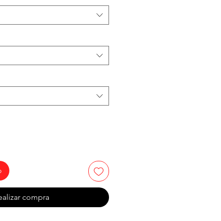
o
ealizar compra