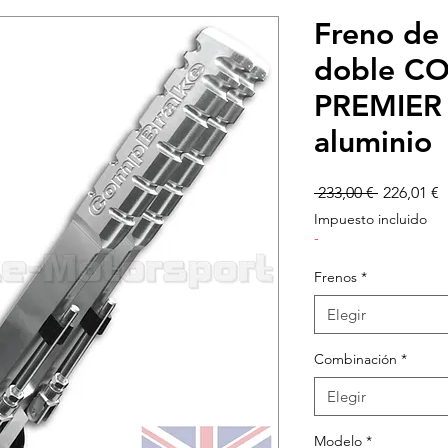
Freno de 
doble C
PREMIER
aluminio
Precio
P
 233,00 € 
226,01 €
d
Impuesto incluido
o
-
Frenos
*
Elegir
Combinación
*
Elegir
Modelo
*