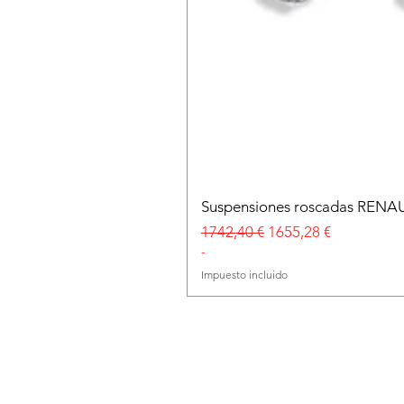
Suspensiones roscadas RENA
Precio
Precio de oferta
1742,40 €
1655,28 €
-
Impuesto incluido