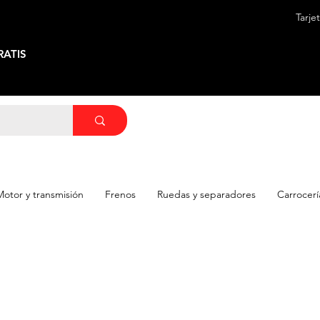
Tarje
ATIS
Motor y transmisión
Frenos
Ruedas y separadores
Carrocerí