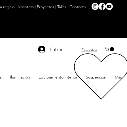
ta regalo
|
Nosotros
|
Proyectos
|
Taller
|
Contacto
Entrar
Favoritos
a
Iluminación
Equipamiento interior
Suspensión
Más