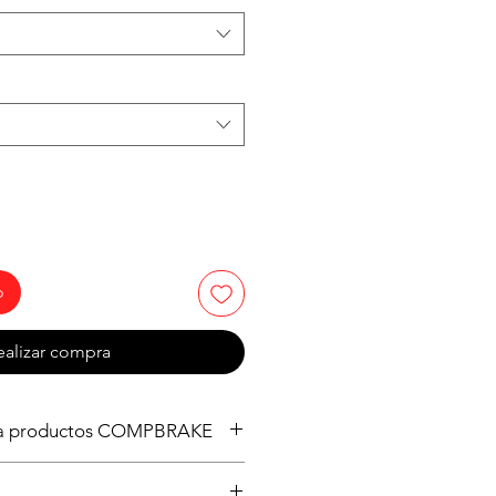
o
ealizar compra
ra productos COMPBRAKE
ajo pedido desde Gran Bretaña, es