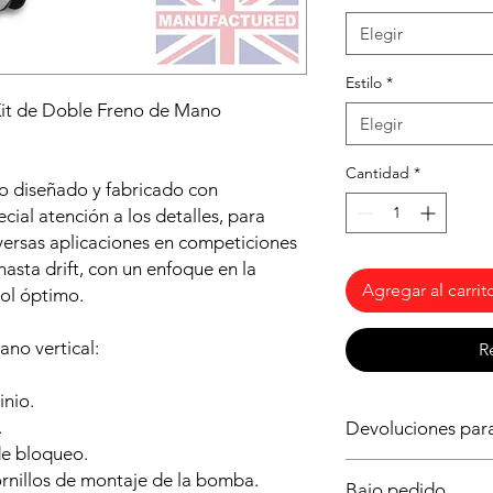
Elegir
Estilo
*
Kit de Doble Freno de Mano
Elegir
Cantidad
*
o diseñado y fabricado con
ial atención a los detalles, para
iversas aplicaciones en competiciones
hasta drift, con un enfoque en la
Agregar al carrit
rol óptimo.
ano vertical:
R
inio.
.
Devoluciones pa
de bloqueo.
Al ser un producto b
ornillos de montaje de la bomba.
Bajo pedido