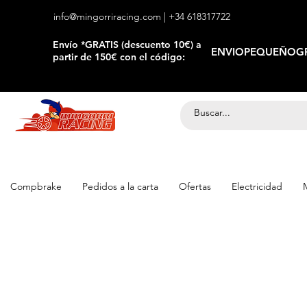
info@mingorriracing.com
| +34 618317722
​Envío *GRATIS (descuento 10€) a
ENVIOPEQUEÑOGR
partir de 150€ con el código:
Compbrake
Pedidos a la carta
Ofertas
Electricidad