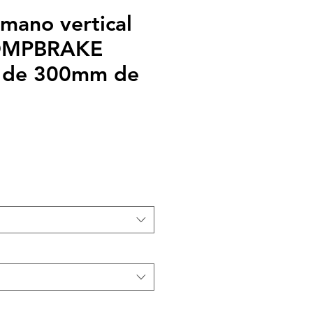
mano vertical
OMPBRAKE
 de 300mm de
recio
e
ferta