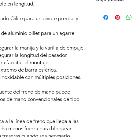
importante asegurart
le en longitud.
necesitas para tu vehí
Este producto solo es
dudas ya que no podr
plazo de entrega es
ado Oilite para un pivote preciso y
o lo intentes montar 
Realiza tu pedido aho
Fijate en la forma de
antes posible y poder
asegurarte de la ros
de aluminio billet para un agarre
lo pierdas!
urar la manija y la varilla de empuje.
gurar la longitud del pasador.
a facilitar el montaje.
xtremo de barra esférica.
inoxidable con múltiples posiciones.
frecuente del freno de mano puede
enos de mano convencionales de tipo
a a la línea de freno que llega a las
ucha menos fuerza para bloquear
traseras cuando sea necesario.